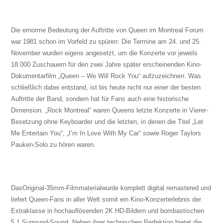
Die ernorme Bedeutung der Auftritte von Queen im Montreal Forum
war 1981 schon im Vorfeld zu spüren: Die Termine am 24. und 25.
November wurden eigens angesetzt, um die Konzerte vor jeweils
18.000 Zuschauern für den zwei Jahre später erscheinenden Kino-
Dokumentarfilm „Queen – We Will Rock You“ aufzuzeichnen. Was
schließlich dabei entstand, ist bis heute nicht nur einer der besten
Auftritte der Band, sondern hat für Fans auch eine historische
Dimension. „Rock Montreal“ waren Queens letzte Konzerte in Vierer-
Besetzung ohne Keyboarder und die letzten, in denen die Titel „Let
Me Entertain You“, „I’m In Love With My Car“ sowie Roger Taylors
Pauken-Solo zu hören waren.
Das
Original-35mm-Filmmaterial
wurde komplett digital remastered und
liefert Queen-Fans in aller Welt somit ein Kino-Konzerterlebnis der
Extraklasse in hochauflösenden 2K HD-Bildern und bombastischen
5.1 Surround-Sound. Neben ihrer technischen Perfektion bietet die