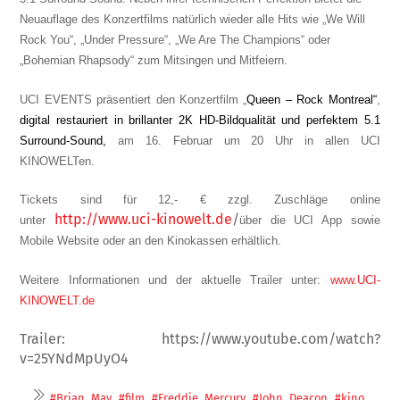
Neuauflage des Konzertfilms natürlich wieder alle
Hits wie „
We Will
Rock You“
,
„Under Pressure“
,
„We Are The Champions“ oder
„Bohemian Rhapsody“ zum Mitsingen und Mitfeiern
.
UCI EVENTS präsentiert den Konzertfilm „
Queen – Rock Montreal“
,
digital restauriert in brillanter 2K HD-Bildqualität und perfektem 5.1
Surround-Sound,
am 16. Februar um 20 Uhr in allen UCI
KINOWELTen.
Tickets sind für 12,- € zzgl. Zuschläge online
http://www.uci-kinowelt.de
/
unter
über die UCI App sowie
Mobile Website oder an den Kinokassen erhältlich.
Weitere Informationen und der aktuelle Trailer unter:
www.UCI-
KINOWELT.de
Trailer: https://www.youtube.com/watch?
v=25YNdMpUyO4
,
,
,
,
,
#Brian_May
#film
#Freddie_Mercury
#John_Deacon
#kino