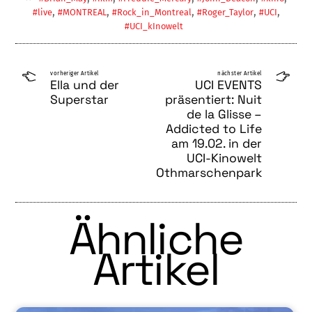
,
,
,
,
,
#live
#MONTREAL
#Rock_in_Montreal
#Roger_Taylor
#UCI
#UCI_kInowelt
vorheriger Artikel
nächster Artikel
Ella und der
UCI EVENTS
Superstar
präsentiert: Nuit
de la Glisse –
Addicted to Life
am 19.02. in der
UCI-Kinowelt
Othmarschenpark
Ähnliche
Artikel