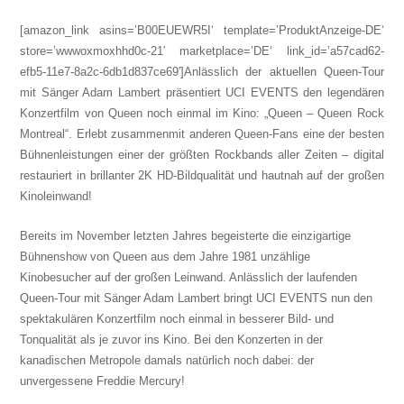
[amazon_link asins=’B00EUEWR5I‘ template=’ProduktAnzeige-DE‘
store=’wwwoxmoxhhd0c-21′ marketplace=’DE‘ link_id=’a57cad62-
efb5-11e7-8a2c-6db1d837ce69′]Anlässlich der aktuellen Queen-Tour
mit Sänger Adam Lambert präsentiert UCI EVENTS den legendären
Konzertfilm von Queen noch einmal im Kino: „Queen – Queen Rock
Montreal“.
Erlebt zusammen
mit anderen Queen-Fans eine der besten
Bühnenleistungen einer der größten Rockbands aller Zeiten – digital
restauriert in brillanter 2K HD
-Bildqualität und hautnah auf der großen
Kinoleinwand!
Bereits im November letzten Jahres begeisterte die einzigartige
Bühnenshow von Queen aus dem Jahre 1981 unzählige
Kinobesucher auf der großen Leinwand. Anlässlich der laufenden
Queen-Tour mit Sänger Adam Lambert bringt UCI EVENTS nun den
spektakulären Konzertfilm noch einmal in besserer Bild- und
Tonqualität als je zuvor ins Kino. Bei den Konzerten in der
kanadischen Metropole damals natürlich noch dabei: der
unvergessene Freddie Mercury!