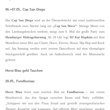
06.+07.05., Cap San Diego
Die
Cap San Diego
wird an der Überseebrü­cke mit einer traditionellen
Schiffstaufe zwei Nächte lang zur
„Cap San Disco“
: Wenige Meter von
den Landungsbrücken entfernt, steigt zum 6. Mal die große Party zum
Ham­burger Hafengeburtstag
. Ab 20 Uhr legt
DJ Kai Hopkins
auf dem
Mainfloor einen Mix aus Charts, Disco, Electro, House, Hip Hop und Rock
auf. Am Samstag werden zwei wei­tere Dancefloors auf dem ehemaligen
Stück­gutschiff geöffnet. Auch im Außenbereich wird bis Mitternacht
gefeiert.
Horst Blau geht Tauchen
20.05., Fundbureau
Horst Blau
feiert zum zweiten Mal im
Fu­ndbureau –
mit einem
Minifestival, das den Spagat zwischen Kunst und Party vollführt:
„Schippert mit uns den Fluss hinab und ge­nießt avantgardistisches
Theater, Konzerte und Lesungen. Auf offenem Meer angelangt, packen