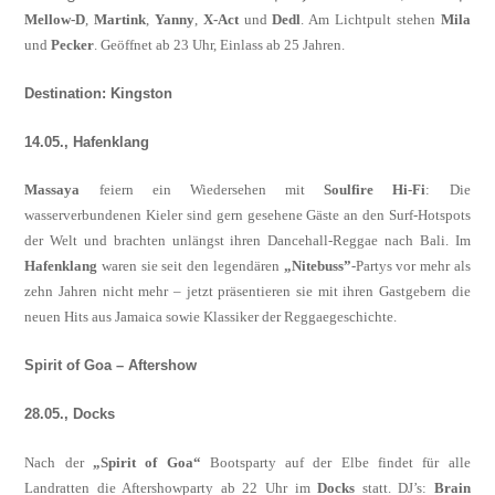
Mellow-D
,
Martink
,
Yanny
,
X-Act
und
De­dl
. Am Lichtpult stehen
Mila
und
Pecker
. Geöffnet ab 23 Uhr, Einlass ab 25 Jahren.
Destination: Kingston
14.05., Hafenklang
Massaya
feiern ein Wiedersehen mit
Soulfi­re Hi-Fi
:
Die
wasserverbundenen Kieler sind gern gesehene Gäste an den Surf-Hotspots
der Welt und brachten unlängst ihren Dance­hall-Reggae nach Bali. Im
Hafenklang
war­en sie seit den legendären
„Nitebuss”
-Partys vor mehr als
zehn Jahren nicht mehr – jetzt präsentieren sie mit ihren Gastgebern die
neuen Hits aus Jamaica sowie Klassiker der Reggaegeschichte.
Spirit of Goa – Aftershow
28.05., Docks
Nach der
„Spirit of Goa“
Bootsparty auf der Elbe findet für alle
Landratten die Aftershow­party ab 22 Uhr im
Docks
statt. DJ’s:
Brain