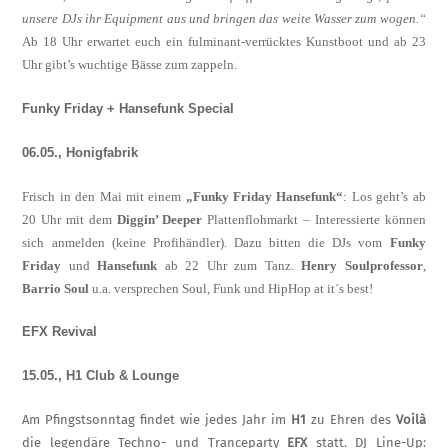
unsere DJs ihr Equipment aus und bringen das weite Wasser zum wogen.“
Ab 18 Uhr erwartet euch ein fulminant-verrück­tes Kunstboot und ab 23
Uhr gibt’s wuchtige Bässe zum zappeln.
Funky Friday + Hansefunk Special
06.05., Honigfabrik
Frisch in den Mai mit einem
„Funky Friday Hansefunk“
: Los geht’s ab
20 Uhr mit dem
Diggin’ Deeper
Plattenflohmarkt – Interes­sierte können
sich anmelden (keine Profi­händler). Dazu bitten die DJs vom
Funky
Friday
und
Hansefunk
ab 22 Uhr zum Tanz.
Henry Soulprofessor
,
Barrio Soul
u.a. ver­sprechen
Soul, Funk und HipHop at it´s best!
EFX Revival
15.05., H1 Club & Lounge
Am Pfingstsonntag findet wie jedes Jahr im
H1
zu Ehren des
Voilà
die legendäre Tech­no- und Tranceparty
EFX
statt. DJ Line-Up: