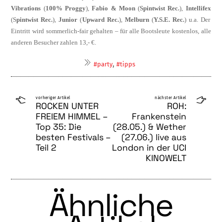
Vibrations
(
100% Proggy
),
Fabio & Moon
(
Spintwist Rec.
),
Intellifex
(S
pintwist Rec.
),
Junior
(
Upward Rec.
),
Melburn
(
Y.S.E. Rec.
) u.a. Der
Eintritt wird sommerlich-fair gehalten – für alle Bootsleute kostenlos, alle
anderen Besucher zahlen 13,- €.
,
#party
#tipps
vorheriger Artikel
nächster Artikel
ROCKEN UNTER
ROH:
FREIEM HIMMEL –
Frankenstein
Top 35: Die
(28.05.) & Wether
besten Festivals –
(27.06.) live aus
Teil 2
London in der UCI
KINOWELT
Ähnliche