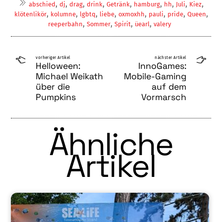
,
,
,
,
,
,
,
,
,
abschied
dj
drag
drink
Getränk
hamburg
hh
Juli
Kiez
,
,
,
,
,
,
,
,
klötenlikör
kolumne
lgbtq
liebe
oxmoxhh
pauli
pride
Queen
,
,
,
,
reeperbahn
Sommer
Spirit
üearl
valery
vorheriger Artikel
nächster Artikel
Helloween:
InnoGames:
Michael Weikath
Mobile-Gaming
über die
auf dem
Pumpkins
Vormarsch
Ähnliche
Artikel