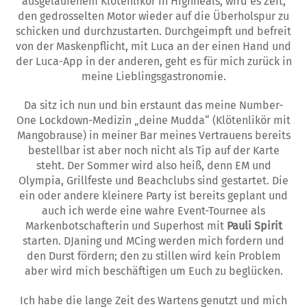
ausgelaufenem Klötenlikör in Highheals, wird es Zeit,
den gedrosselten Motor wieder auf die Überholspur zu
schicken und durchzustarten. Durchgeimpft und befreit
von der Maskenpflicht, mit Luca an der einen Hand und
der Luca-App in der anderen, geht es für mich zurück in
meine Lieblingsgastronomie.
Da sitz ich nun und bin erstaunt das meine Number-
One Lockdown-Medizin „deine Mudda“ (Klötenlikör mit
Mangobrause) in meiner Bar meines Vertrauens bereits
bestellbar ist aber noch nicht als Tip auf der Karte
steht. Der Sommer wird also heiß, denn EM und
Olympia, Grillfeste und Beachclubs sind gestartet. Die
ein oder andere kleinere Party ist bereits geplant und
auch ich werde eine wahre Event-Tournee als
Markenbotschafterin und Superhost mit
Pauli Spirit
starten. DJaning und MCing werden mich fordern und
den Durst fördern; den zu stillen wird kein Problem
aber wird mich beschäftigen um Euch zu beglücken.
Ich habe die lange Zeit des Wartens genutzt und mich