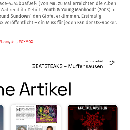
ace-4345bbaf0ef4′]Von Mal zu Mal erreichten die Alben
 Während ihr Debüt „
Youth & Young Manhood
“ (2003) in
ound Sundown
“ den Gipfel erklimmen. Erstmalig
 veröffentlicht – ein Muss für jeden Fan der US-Rocker.
,
,
#Leon
#of
#OXMOX
nächster Artikel
BEATSTEAKS – Muffensausen
e Artikel