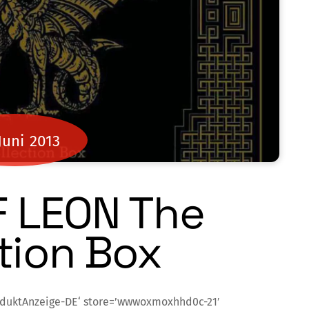
Juni
2013
F LEON The
tion Box
oduktAnzeige-DE‘ store=’wwwoxmoxhhd0c-21′