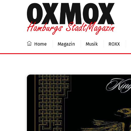
Skip
to
content
Home
Magazin
Musik
ROXX