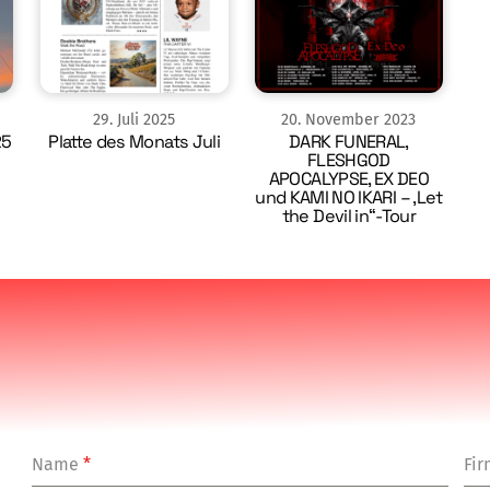
29
.
Juli
2025
20
.
November
2023
25
Platte des Monats Juli
DARK FUNERAL,
FLESHGOD
APOCALYPSE, EX DEO
und KAMI NO IKARI – ‚Let
the Devil in“-Tour
Name
*
Fi