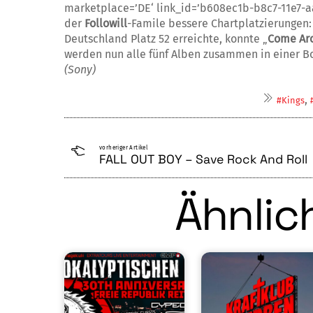
marketplace=’DE‘ link_id=’b608ec1b-b8c7-11e7-a
der
Followill
-Famile bessere Chartplatzierungen:
Deutschland Platz 52 erreichte, konnte „
Come Ar
werden nun alle fünf Alben zusammen in einer Box
(Sony)
,
#Kings
vorheriger Artikel
FALL OUT BOY – Save Rock And Roll
Ähnlich