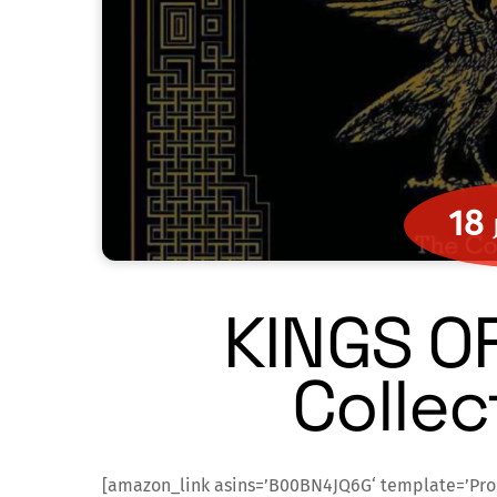
18
KINGS O
Collec
[amazon_link asins=’B00BN4JQ6G‘ template=’Pr