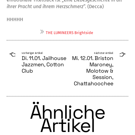
ihrer Pracht und ihrem Herzschmerz
“. (Decca)
HHHHH
THE LUMINEERS Brightside
vorheriger Artikel
nächster Artikel
Di. 11.01. Jailhouse
Mi. 12.01. Briston
Jazzmen, Cotton
Maroney,
Club
Molotow &
Session,
Chattahoochee
Ähnliche
Artikel