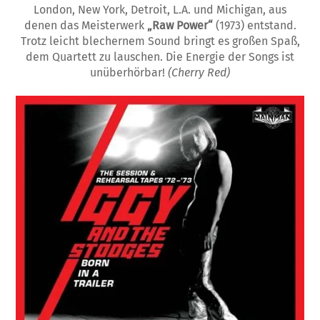
London, New York, Detroit, L.A. und Michigan, aus
denen das Meisterwerk
„Raw Power“
(1973) entstand.
Trotz leicht blechernem Sound bringt es großen Spaß,
dem Quartett zu lauschen. Die Energie der Songs ist
unüberhörbar!
(Cherry Red)