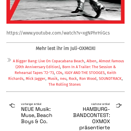
https://www.youtube.com/watch?v=xgNPhrHiGcs
Mehr lest ihr im Juli-OXMOX!
,
,
A Bigger Bang: Live On Copacabana Beach
Alben
Almost Famous
,
(20th Anniversary Edition)
Born In A Trailer: The Session &
,
,
,
Rehearsal Tapes ‘72-’73
CDs
IGGY AND THE STOOGES
Keith
,
,
,
,
,
,
,
Richards
Mick Jagger
Musik
neu
Rock
Ron Wood
SOUNDTRACK
The Rolling Stones
vorheriger Artikel
nächster Artikel
NEUE Musik:
HAMBURG-
Muse, Beach
BANDCONTEST:
Boys & Co.
OXMOX
präsentierte