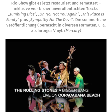
Rio-Show gibt es jetzt restauriert und remastert –
inklusive vier bisher unveröffentlichten Tracks:
„Tumbling Dice“
,
„Oh No, Not You Again“
,
„This Place Is
Empty“
plus
„Sympathy For The Devil“
. Die sommerliche
Veröffentlichung überrascht in diversen Formaten, u. a.
als farbiges Vinyl.
(Mercury)