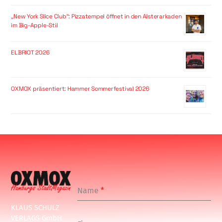
„New York Slice Club“: Pizzatempel öffnet in den Alsterarkaden
im Big-Apple-Stil
ELBRIOT 2026
OXMOX präsentiert: Hammer Sommerfestival 2026
Name
*
KLAUS SCHULZ
VERLAGS GmbH