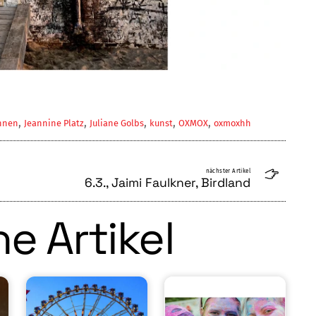
,
,
,
,
,
nnen
Jeannine Platz
Juliane Golbs
kunst
OXMOX
oxmoxhh
nächster Artikel
6.3., Jaimi Faulkner, Birdland
e Artikel