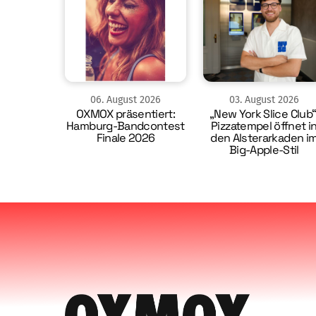
06
.
August
2026
03
.
August
2026
OXMOX präsentiert:
„New York Slice Club“
Hamburg-Bandcontest
Pizzatempel öffnet i
Finale 2026
den Alsterarkaden i
Big-Apple-Stil