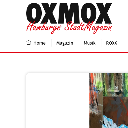
Skip
to
content
Home
Magazin
Musik
ROXX