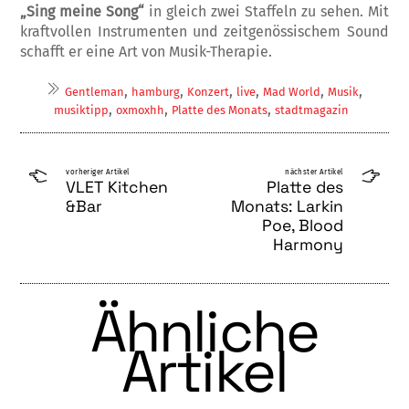
„Sing meine Song“
in gleich zwei Staffeln zu sehen. Mit
kraftvollen Instrumenten und zeitgenössischem Sound
schafft er eine Art von Musik-Therapie.
,
,
,
,
,
,
Gentleman
hamburg
Konzert
live
Mad World
Musik
,
,
,
musiktipp
oxmoxhh
Platte des Monats
stadtmagazin
vorheriger Artikel
nächster Artikel
VLET Kitchen
Platte des
&Bar
Monats: Larkin
Poe, Blood
Harmony
Ähnliche
Artikel