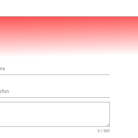
rma
efon
0 / 500