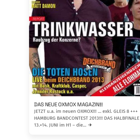
DAS NEUE OXMOX MAGAZIN!!!
JETZT u.a. im neuen OXMOX!!! … exkl. GLEIS 8 +++
HAMBURG BANDCONTEST 2013!!! DAS HALBFINALE
13.+14. JUNI im H1 – die…