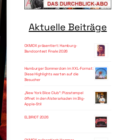
Aktuelle Beiträge
OXMOX präsentiert: Hamburg-
Bandcontest Finale 2026
Hamburger Sommerdom im XXL-Format:
Diese Highlights warten auf die
Besucher
„New York Slice Club“: Pizzatempel
öffnet in den Alsterarkaden im Big-
Apple-Stil
ELBRIOT 2026