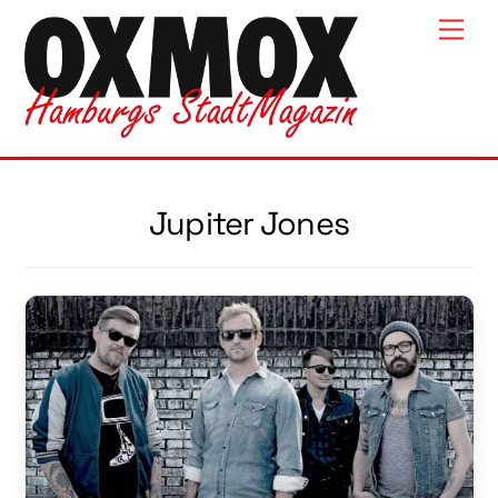
Skip
Men
to
content
Jupiter Jones