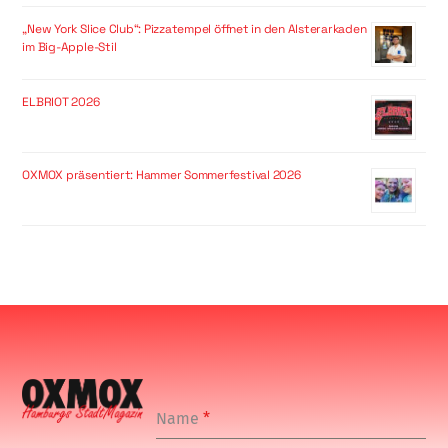
„New York Slice Club“: Pizzatempel öffnet in den Alsterarkaden
im Big-Apple-Stil
ELBRIOT 2026
OXMOX präsentiert: Hammer Sommerfestival 2026
Name
*