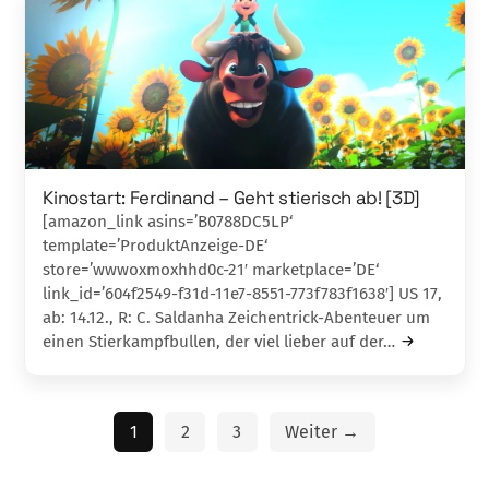
Kinostart: Ferdinand – Geht stierisch ab! [3D]
[amazon_link asins=’B0788DC5LP‘
template=’ProduktAnzeige-DE‘
store=’wwwoxmoxhhd0c-21′ marketplace=’DE‘
link_id=’604f2549-f31d-11e7-8551-773f783f1638′] US 17,
ab: 14.12., R: C. Saldanha Zeichentrick-Abenteuer um
einen Stier­kampfbullen, der viel lieber auf der…
1
2
3
Weiter →