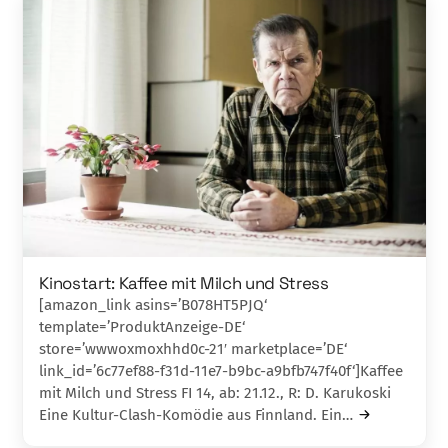
Kinostart: Kaffee mit Milch und Stress
[amazon_link asins=’B078HT5PJQ‘
template=’ProduktAnzeige-DE‘
store=’wwwoxmoxhhd0c-21′ marketplace=’DE‘
link_id=’6c77ef88-f31d-11e7-b9bc-a9bfb747f40f‘]Kaffee
mit Milch und Stress FI 14, ab: 21.12., R: D. Karukoski
Eine Kultur-Clash-Komödie aus Finnland. Ein…