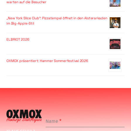
warten auf die Besucher
„New York Slice Club“: Pizzatempel öffnet in den Alsterarkaden
im Big-Apple-Stil
ELBRIOT 2026
OXMOX präsentiert: Hammer Sommerfestival 2026
Name
*