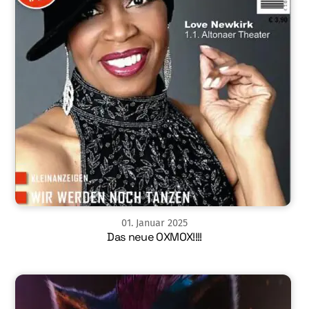
01
.
Januar
2025
Das neue OXMOX!!!!