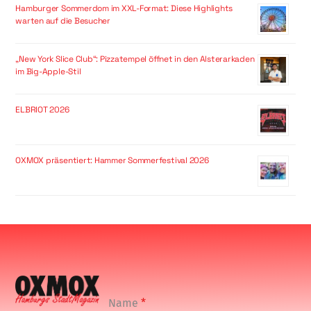
Hamburger Sommerdom im XXL-Format: Diese Highlights
warten auf die Besucher
„New York Slice Club“: Pizzatempel öffnet in den Alsterarkaden
im Big-Apple-Stil
ELBRIOT 2026
OXMOX präsentiert: Hammer Sommerfestival 2026
Name
*