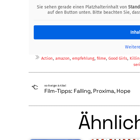
Sie sehen gerade einen Platzhalterinhalt von
Stand
auf den Button unten. Bitte beachten Sie, da
Inha
Weiter
,
,
,
,
,
Action
amazon
empfehlung
filme
Good Girls
Killi
ser
vorheriger Artikel
Film-Tipps: Falling, Proxima, Hope
Ähnlich