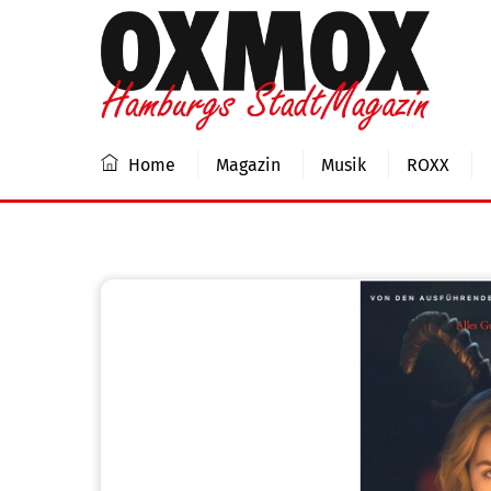
Skip
to
content
Home
Magazin
Musik
ROXX