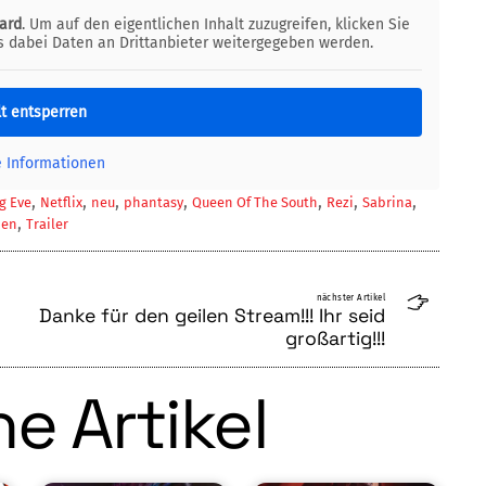
ard
. Um auf den eigentlichen Inhalt zuzugreifen, klicken Sie
ss dabei Daten an Drittanbieter weitergegeben werden.
lt entsperren
e Informationen
,
,
,
,
,
,
,
ng Eve
Netflix
neu
phantasy
Queen Of The South
Rezi
Sabrina
,
ien
Trailer
nächster Artikel
Danke für den geilen Stream!!! Ihr seid
großartig!!!
e Artikel