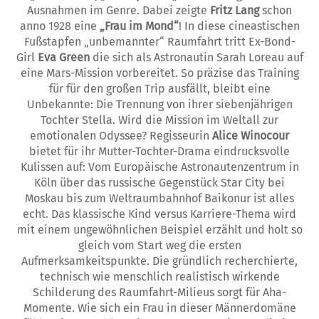
Ausnahmen im Genre. Dabei zeigte
Fritz Lang
schon
anno 1928 eine
„Frau im Mond“
! In diese cineastischen
Fußstapfen „unbemannter“ Raumfahrt tritt Ex-Bond-
Girl
Eva Green
die sich als Astronautin Sarah Loreau auf
eine Mars-Mission vorbereitet. So präzise das Training
für für den großen Trip ausfällt, bleibt eine
Unbekannte: Die Trennung von ihrer siebenjährigen
Tochter Stella. Wird die Mission im Weltall zur
emotionalen Odyssee? Regisseurin
Alice Winocour
bietet für ihr Mutter-Tochter-Drama eindrucksvolle
Kulissen auf: Vom Europäische Astronautenzentrum in
Köln über das russische Gegenstück Star City bei
Moskau bis zum Weltraumbahnhof Baikonur ist alles
echt. Das klassische Kind versus Karriere-Thema wird
mit einem ungewöhnlichen Beispiel erzählt und holt so
gleich vom Start weg die ersten
Aufmerksamkeitspunkte. Die gründlich recherchierte,
technisch wie menschlich realistisch wirkende
Schilderung des Raumfahrt-Milieus sorgt für Aha-
Momente. Wie sich ein Frau in dieser Männerdomäne