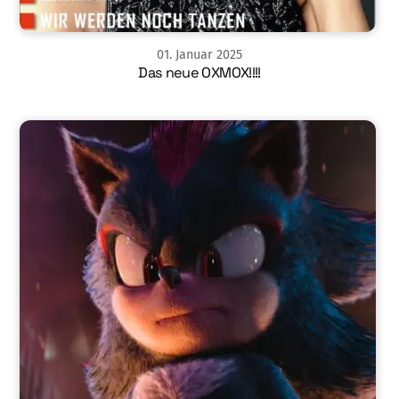
01
.
Januar
2025
Das neue OXMOX!!!!