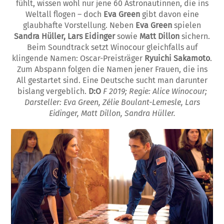
fühlt, wissen wohl nur jene 60 Astronautinnen, die ins
Weltall flogen – doch
Eva Green
gibt davon eine
glaubhafte Vorstellung. Neben
Eva Green
spielen
Sandra Hüller, Lars Eidinger
sowie
Matt Dillon
sichern.
Beim Soundtrack setzt Winocour gleichfalls auf
klingende Namen: Oscar-Preisträger
Ryuichi Sakamoto
.
Zum Abspann folgen die Namen jener Frauen, die ins
All gestartet sind. Eine Deutsche sucht man darunter
bislang vergeblich.
D:O
F 2019; Regie: Alice Winocour;
Darsteller: Eva Green, Zélie Boulant-Lemesle, Lars
Eidinger, Matt Dillon, Sandra Hüller.