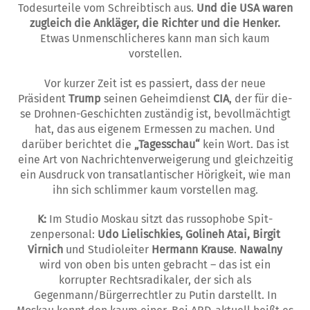
Todesurteile vom Schreibtisch aus.
Und die USA waren
zugleich die Ankläger, die Richter und die Henker.
Etwas Unmenschlicheres kann man sich kaum
vorstellen.
Vor kurzer Zeit ist es passiert, dass der neue
Präsident
Tru­mp
seinen Geheim­dienst
CIA
, der für die­
se Drohnen-Geschichten zuständig ist, bevollmächtigt
hat, das aus eigenem Ermessen zu mach­en. Und
darüber berichtet die
„Tagesschau“
kein Wort. Das ist
eine Art von Nachrichtenverweigerung und gleichzeitig
ein Ausdruck von transatlantischer Hörigkeit, wie man
ihn sich schlimmer kaum vorstellen mag.
K:
Im Studio Moskau sitzt das russophobe Spit­­
zenpersonal:
Udo Lielischkies, Golineh Atai, Birgit
Virnich
und Studioleiter
Her­ma­nn Krause
.
Nawalny
wird von oben bis unten gebracht – das ist ein
korrupter Rechtsradikaler, der sich als
Gegenmann/Bürgerrechtler zu Pu­tin darstellt. In