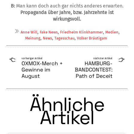
B:
Man kann doch auch gar nichts anderes erwarten.
Propaganda über Jahre, bzw. Jahrzehn­te ist
wirkungsvoll.
,
,
,
,
Anne Will
Fake News
Friedhelm Klinkhammer
Medien
,
,
,
Meinung
News
Tagesschau
Volker Bräutigam
vorheriger Artikel
nächster Artikel
OXMOX-Merch +
HAMBURG-
Gewinne im
BANDCONTEST:
August
Path of Deceit
Ähnliche
Artikel