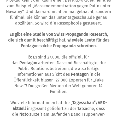
Moskau kennt den kaum einer. Bei ARD-aktuell heißt es
zum Beispiel „Mas­sen­demonstration gegen Putin unter
Nawalny“. Und das wird nicht einmal gebracht, sondern
fünf­mal. Sie können das unter tagesschau.de genau
abzählen. So wird die Russophobie ge­steu­ert.
Es gibt eine Studie von Swiss Propaganda Re­­search,
die sich damit beschäftigt hat, wie­­viele Leute für das
Pentagon solche Propa­ganda schreiben.
B:
Es sind 27.000, die offiziell für
das
Pentagon
arbeiten. Das sind Beschäftigte, die
Public Relations betreiben, die also fertige
Informationen aus Sicht des
Pentagon
in die
Öffentlichkeit blasen. 27.000 Experten für „Fake
News“! Die großen Medien der Welt gehören 14
Familien.
Wieviele Informationen hat die
„Tagesschau“
/
ARD-
aktuell
insgesamt geliefert zu der Tatsache, dass
die
Nato
zurzeit am laufenden Band Trup­penver­