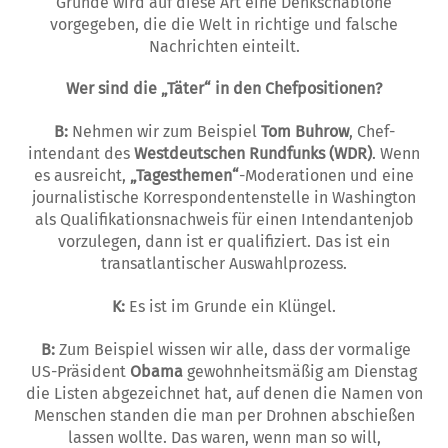
Grunde wird auf die­se Art ei­ne Denkschablone
vorgegeben, die die Welt in richtige und falsche
Nachrichten einteilt.
Wer sind die „
T
äter“ in den
C
hefpositionen?
B:
Nehmen wir zum Beispiel
Tom Buhrow
, Chef­
intendant des
Westdeutschen Rundfun­ks (WDR)
. Wenn
es ausreicht,
„Tagesthemen“
-Moderationen und eine
journalistische Korrespondentenstelle in Washington
als Qualifikationsnachweis für einen Intendantenjob
vorzulegen, dann ist er qualifiziert. Das ist ein
transatlantischer Auswahlprozess.
K:
Es ist im Grunde ein Klüngel.
B:
Zum Beispiel wissen wir alle, dass der vormalige
US-Präsident
Obama
gewohnheitsmäßig am Dienstag
die Listen abgezeichnet hat, auf denen die Namen von
Menschen stan­den die man per Drohnen abschießen
lassen wollte. Das waren, wenn man so will,