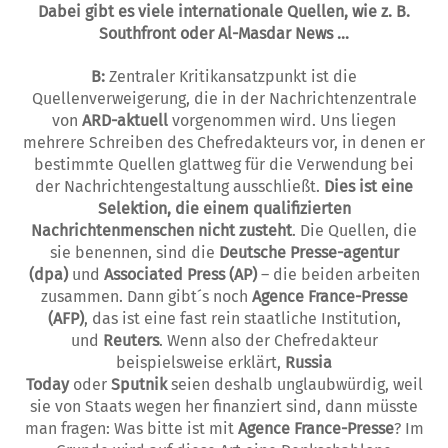
Dabei gibt es viele internationale
Q
uel­­­len, wie z. B.
Southfront oder
A
l-
M
as­dar
N
ews …
B:
Zentraler Kritikansatzpunkt ist die
Quellenverweigerung, die in der Nachrichtenzen­trale
von
ARD-aktuell
vorgenommen wird. Uns liegen
mehrere Schreiben des Chefredak­­teurs vor, in denen er
bestimmte Quellen glattweg für die Verwendu­ng bei
der Nachrichtengestaltung ausschlie­ßt.
Dies ist eine
Selektion, die einem qualifizierten
Nachrichtenmenschen nicht zusteht
. Die Quellen, die
sie benennen, si­nd die
Deutsche Presse-agentur
(dpa)
und
As­sociated Press (AP)
– die beiden arbeiten
zusammen. Dann gibt´s noch
Agence France-Presse
(AFP)
, das ist eine fast rein staatliche Institution,
und
Reuters
. Wenn also der Chefredakteur
beispielsweise erklärt,
Russia
Today
oder
Sputnik
seien deshalb unglaubwürdig, weil
sie von Staats wegen her finanziert si­nd, dann müsste
man fragen: Was bitte ist mit
Agence France-Presse
? Im