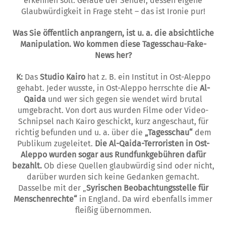
erkennen soll. Gerade der Sender, dessen eigene
Glaubwürdigkeit in Fra­­ge steht – das ist Ironie pur!
Was Sie öffentlich anprangern, ist u. a. die absichtliche
Manipulation. Wo kommen diese Tagesschau-Fake-
News her?
K:
Das
Studio Kairo
hat z. B. ein Institut in Ost-Aleppo
gehabt. Jeder wusste, in Ost-Aleppo herrschte die
Al-
Qaida
und wer sich gegen sie wendet wird brutal
umgebracht. Von dort aus wurden Filme oder Video-
Schnipsel nach Kairo geschickt, kurz angeschaut, für
richtig befunden und u. a. über die
„Tagesschau“
dem
Publikum zugeleitet.
Die Al-Qaida-Terroristen in Ost-
Aleppo wurden sogar aus Ru­nd­funkgebühren dafür
bezahlt.
Ob diese Quel­len glaubwürdig sind oder nicht,
darüber wurden sich keine Gedanken gemacht.
Dasselbe mit der „
Syrischen Beobachtungsstel­le für
Menschenrechte“
in England. Da wird ebenfalls immer
fleißig übernommen.