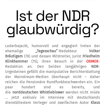
Ist der NDR
glaubwürdig?
Lederbejackt, humorvoll und engagiert treten der
ehemalige
„Tagesschau“
-Redakteur
Volker
Bräutigam
(78) und dessen Mitstreiter, Jurist
Friedhelm
Klinkhammer
(75), ihren Besuch in der
OXMOX
-
Redaktion an. Den beiden langjährigen
NDR
-
Urgesteinen gefällt die manipulative Bericht­erstattung
der Mainstre­am-Medien über­haupt nicht – daher
reichen die Pensionäre Rundfunkbeschwerden ein. Ein
pa­ar hundert sind es bereits, und
die
norddeutschen
Whistleblower
werden nicht müde
… Jetzt exklusiv im Interview mit deutschlands
dienstältestem Verleger und zweifachem Autor
Klaus