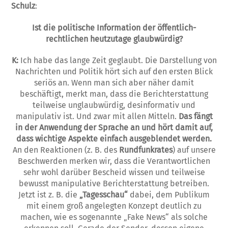
Schulz
:
Ist die politische
I
nformation der öf­fentli­ch-
rechtlichen heutzutage glaubwür­dig?
K:
Ich habe das lange Zeit geglaubt. Die Darstellung von
Nachrichten und Politik hört sich auf den ersten Blick
seriös an. Wenn man sich aber näher damit
beschäftigt, merkt man, dass die Berichterstattung
teilweise unglaubwürdig, desinformativ und
manipulativ ist. Und zwar mit allen Mitteln.
Das fängt
in der Anwendung der Sprache an und hört damit auf,
dass wichtige Aspekte einfach ausgeblendet werden.
An den Re­aktionen (z. B. des
Rundfunkrates
) auf unsere
Beschwerden merken wir, dass die Verantwortlichen
sehr wohl darüber Bescheid wissen und teilweise
bewusst manipulative Berichterstattung betreiben.
Jetzt ist z. B. die
„Tagesschau“
dabei, dem Pub­­likum
mit einem groß angelegten Konzept deutlich zu
machen, wie es sogenannte „Fake News“ als solche