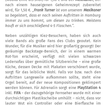
nach einem hauseigenen Geheimrezept zubereitet
wird, für 1,50 €. „
Frank Turner
ist von un
serem
Mexikaner
so be
g
eistert, dass er nach seinen Auftritten in Hamburg
immer zu uns kommt, um diesen zu trinken. Meistens
kauft er sich anschließend 4-5 Flaschen.
“.
Neben unzähligen Kiez-Besuchern, haben sich auch
viele Bands als große Fans des Clu­bs geoutet. Kein
Wunder, für die Musiker wird hier großartig gesorgt! Der
geräumige Backstage-Bereich, der in einem warmen
Rot-Ton erscheint, verfügt mit vielen schwar­zen
Ledersofas über gemütliche Sitzbereiche – eine große
Küche, dessen Decke mit Pla­katen verschönert wurde,
sorgt für das leib­liche Wohl. Falls vor bzw. nach den
Auf­tritten Langeweile aufkommen sollte, steht eine
Orgel bereit, auf der neue Kompo­sitionen geklimpert
werden können. Für Ad­renalin sorgt eine
PlayStation 4
inkl.
FIFA
– der dazugehörige Fernseher wurde mit einer
durchsichtigen Plastikscheibe umhüllt – nicht, dass vor
lauter Wut ein Controller oder eine Bierflasche im