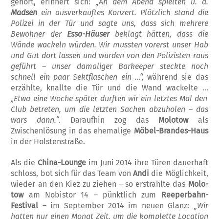
gehört, erinnert sich: „
An dem Abend spielten u. a.
Madsen
ein ausver
kauftes Ko
n
zert. Plötzlich stand die
Polizei in der Tür und sagte uns, dass sich mehrere
Bewohner der
Esso-Häuser
beklagt hätten, dass die
Wände wackeln würden. Wir muss
ten vorerst unser Hab
und Gut dort lassen und wurden von den Polizisten raus
geführt – unser damaliger Barkeeper steckte noch
schnell ein paar Sektflaschen ein …“,
währ­end sie das
erzählte, knallte die Tür und die Wand wackelte …
„Etwa eine Woche später durften wir ein letztes Mal den
Club betreten, um die letzten Sachen abzuholen – das
wars dann.
“. Daraufhin zog das
Molotow
als
Zwischenlösung in das ehemalige
Möbel-Brandes-Haus
in der Holstenstraße.
Als die
China-Lounge
im Juni 2014 ihre Türen dauerhaft
schloss, bot sich für das Team von
Andi
die Möglichkeit,
wieder an den Kiez zu ziehen – so erstrahlte das
Molo­
tow
am Nobistor 14 – pünktlich zum
Ree
perbahn-
Festival
– im September 2014 im neuen Glanz: „
Wir
hatten nur einen Monat Zeit, um die komplette Location