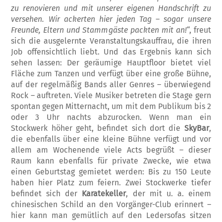
zu reno­vieren und mit unserer eigenen Handschrift zu
versehen. Wir ackerten hier jeden Tag – sogar unsere
Freunde, Eltern und Stamm
gäste packten mit an!
“, freut
sich die ausge­lernte Veranstaltungskauffrau, die ihren
Job offensichtlich liebt. Und das Ergebnis kann sich
sehen lassen: Der geräumige Hauptfloor bietet viel
Fläche zum Tanzen und verfügt über eine große Bühne,
auf der regelmäßig Bands aller Genres – überwiegend
Rock – auftreten. Viele Musiker betreten die Stage gern
spontan gegen Mitternacht, um mit dem Publikum bis 2
oder 3 Uhr nachts abzu­rocken. Wenn man ein
Stockwerk höher geht, befindet sich dort die
SkyBar
,
die ebenfalls über eine kleine Bühne verfügt und vor
allem am Wochenende viele Acts begrüßt – dieser
Raum kann ebenfalls für private Zwecke, wie etwa
einen Geburtstag gemietet werden: Bis zu 150 Leute
haben hier Platz zum feiern. Zwei Stockwerke tiefer
befindet sich der
Karatekeller
, der mit u. a. einem
chine­sischen Schild an den Vorgänger-Club erin­nert –
hier kann man gemütlich auf den Le­dersofas sitzen