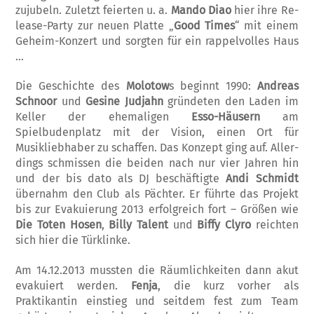
zujubeln. Zu­letzt feierten u. a.
Mando Diao
hier ihre Re­
lease-Party zur neuen Platte „
Good Times
“ mit einem
Geheim-Konzert und sorgten für ein rappelvolles Haus
…
Die Geschichte des
Molotow
s beginnt 1990:
Andreas
Schnoor
und
Gesine Judjahn
gründeten den Laden im
Keller der ehe­maligen
Esso-Häusern
am
Spielbudenplatz mit der Vision, einen Ort für
Musikliebhaber zu schaffen. Das Konzept ging auf. Aller­
dings schmissen die beiden nach nur vier Jahren hin
und der bis dato als DJ beschäf­tigte
Andi Schmidt
übernahm den Club als Pächter. Er führte das Projekt
bis zur Eva­kuierung 2013 erfolgreich fort – Größen wie
Die Toten Hosen
,
Billy Talent
und
Biffy Clyro
reichten
sich hier die Türklinke.
Am 14.12.2013 mussten die Räumlichkeiten dann akut
evakuiert werden.
Fenja
, die kurz vorher als
Praktikantin einstieg und seitdem fest zum Team