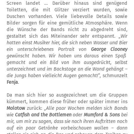
Screen landet … Darüber hinaus sind genügend
Toiletten, die mit Glitzer verziert wurden, sowie
Duschen vor­handen. Viele liebevolle Details sowie
Bilder sorgen für eine gemütliche Atmosphäre. Wenn
die Wünsche der Bands nicht zu ab­gedreht sind,
gestaltet sich das Miteinander sehr entspannt. „
Wir
hatten einst Musiker hier, die sich neben Wasser und Bier
ein un
terschriebenes Portrait von
George Clooney
gewünscht haben. Wir haben uns daraus einen Spaß
gemacht und ein Bild von ihm ausgedrückt, selbst
unterzeichnet und im Backstage an die Wand
gehängt
–
die Jungs haben vielleicht Augen gemacht!
“, schmun­zelt
Fenja
.
Da man sich hier so ausgezeichnet um die Gruppen
kümmert, kommen diese früher oder später immer ins
Molotow
zurück: „
Alle paar Wochen melden sich Bands
wie
Catfish and the Bottlemen
oder
Mumford & Sons
bei
mir, um mir zu sagen, dass sie nach ihren Auftritten noch
auf ein paar Getränke vor
beischauen wollen – dann