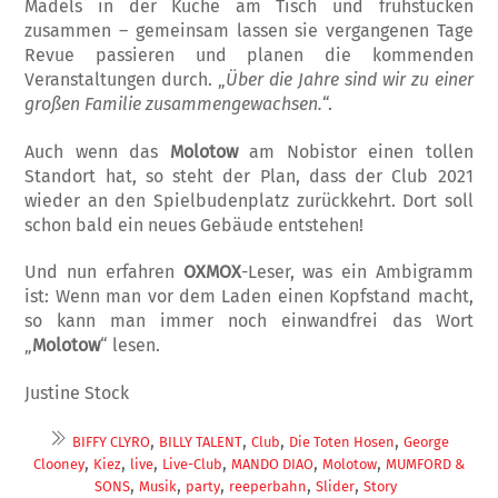
Mädels in der Küche am Tisch und frühstücken
zusammen – gemein­sam lassen sie vergangenen Tage
Revue pas­sieren und planen die kommenden
Veranstal­tungen durch. „
Über die Jahre sind wir zu einer
großen Familie zusammengewachsen.
“.
Auch wenn das
Molotow
am Nobistor einen tollen
Standort hat, so steht der Plan, dass der Club 2021
wieder an den Spielbudenplatz zu­rückkehrt. Dort soll
schon bald ein neues Gebäude entstehen!
Und nun erfahren
OXMOX
-Leser, was ein Ambigramm
ist: Wenn man vor dem Laden einen Kopfstand macht,
so kann man immer noch einwandfrei das Wort
„
Molotow
“ lesen.
Justine Stock
,
,
,
,
BIFFY CLYRO
BILLY TALENT
Club
Die Toten Hosen
George
,
,
,
,
,
,
Clooney
Kiez
live
Live-Club
MANDO DIAO
Molotow
MUMFORD &
,
,
,
,
,
SONS
Musik
party
reeperbahn
Slider
Story