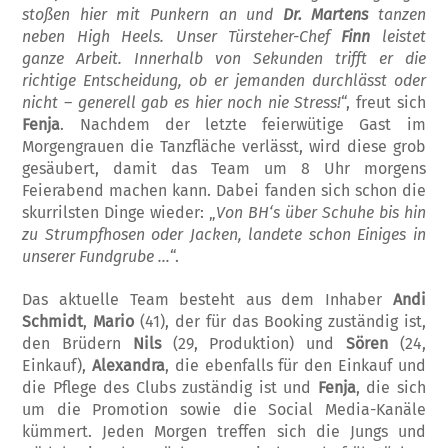
stoßen hier mit Punkern an und
Dr. Martens
tanzen
neben High Heels. Unser Türsteher-Chef
Finn
leis
tet
ganze Arbeit. Innerhalb von Sekunden trif
ft er die
richtige Entscheidung, ob er jeman
den durchlässt oder
nicht – generell gab es
hier
noch nie Stress!
“, freut sich
Fenja
. Nachdem der letzte feierwütige Gast im
Morgengrauen die Tanzfläche verlässt, wird diese grob
gesäubert, damit das Team um 8 Uhr morgens
Feierabend machen kann. Dabei fanden sich schon die
skurrilsten Dinge wie­der: „
Von BH‘s über Schuhe bis hin
zu Strumpfhosen oder Jacken, landete schon
E
iniges in
unserer Fundgrube …
“.
Das aktuelle Team besteht aus dem Inhaber
Andi
Schmidt
,
Mario
(41), der für das Booking zuständig ist,
den Brüdern
Nils
(29, Produktion) und
Sören
(24,
Einkauf),
Alex
andra
, die ebenfalls für den Einkauf und
die Pflege des Clubs zuständig ist und
Fenja
, die sich
um die Promotion sowie die Social Me­dia-Kanäle
kümmert. Jeden Morgen treffen sich die Jungs und