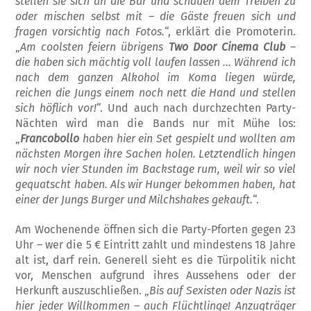
stellen
sie
sich an die Bar und schauen dem Treiben zu
oder mischen selbst mit – die Gäste freuen sich und
fragen vorsichtig nach Fotos.
“, erklärt die Promoterin.
„
Am coolsten feiern übrigens
Two Door Cinema Club
–
die haben sich
mächtig
voll laufen lassen … Während ich
nach dem ganzen Alkohol im Koma liegen würde,
reichen die Jungs einem noch nett die Hand und stellen
sich höflich vor!
“. Und auch nach durchzechten Party-
Nächten wird man die Bands nur mit Mühe los:
„
Francobollo
haben hier ein Set gespielt und wollten am
nächsten Morgen ihre Sachen holen. Letztendlich hingen
wir noch vier Stunden im Backstage rum, weil wir so viel
gequatscht haben. Als wir Hunger bekommen haben,
hat
einer der Jungs Burger und Milch
shakes gekauft.
“.
Am Wochenende öffnen sich die Party-Pfor­ten gegen 23
Uhr – wer die 5 € Eintritt zahlt und mindestens 18 Jahre
alt ist, darf rein. Generell sieht es die Türpolitik nicht
vor, Menschen aufgrund ihres Aussehens oder der
Herkunft auszuschließen. „
Bis auf Sexisten oder Nazis ist
hier jeder Willkommen – auch Flüchtlinge! Anzugträger