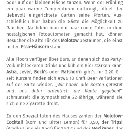
oder auf der kleinen Fläche tanzen. Wenn der Frühling
ein paar warme Temperaturen mitbringt, öffnet der
liebevoll eingerichtete Garten seine Pforten. Aus­
schließlich hier haben die Gäste die Möglich­keit zu
Rauchen. Nachdem man ein paar coo­le Fotos in dem
nostalgischen Fotoautomaten gemacht hat, können
Besucher die alte Tür des
Molotow
bestaunen, die einst
in den
Esso-Häusern
stand.
Alle Floors verfügen über Bars, an denen sich das Party-
Volk mit leckeren Drinks und kühl­em Bier stärken kann.
Astra
,
Jever
,
Beck‘s
oder
Ratsherrn
gibt‘s für 2,20 € –
seit Kur­zem finden sich etwa 18 Craft Beer-Variatio­nen
auf der Karte wieder: „
Wir haben alle Sorten getestet
und uns dafür or
d
entlich die Kante gegeben!
“,
schmunzelt die sympa­thische 22-Jährige, während sie
sich eine Zigarette dreht.
Zu den Spezialitäten des Hauses zählen der
Molotow-
Cocktail
(Korn und Bitter Lemon) für 3,50, der
Tripsi
(Wodka Lime als Shot) für 1,50 € und der
Mexikaner
, der