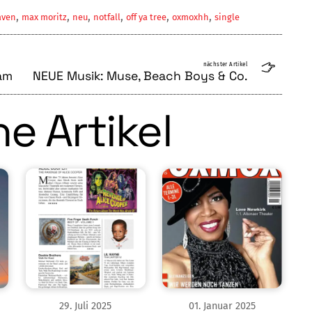
,
,
,
,
,
,
aven
max moritz
neu
notfall
off ya tree
oxmoxhh
single
nächster Artikel
am
NEUE Musik: Muse, Beach Boys & Co.
e Artikel
29
.
Juli
2025
01
.
Januar
2025