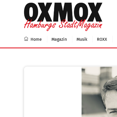
Skip
to
content
Home
Magazin
Musik
ROXX