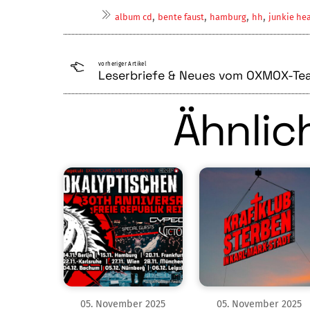
,
,
,
,
album cd
bente faust
hamburg
hh
junkie he
vorheriger Artikel
Leserbriefe & Neues vom OXMOX-Te
Ähnlich
05
.
November
2025
05
.
November
2025