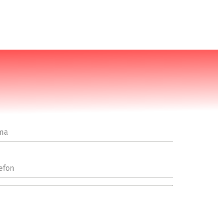
rma
efon