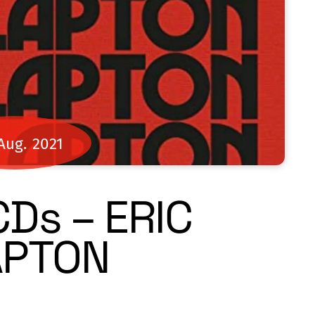
Aug.
2021
CDs – ERIC
APTON