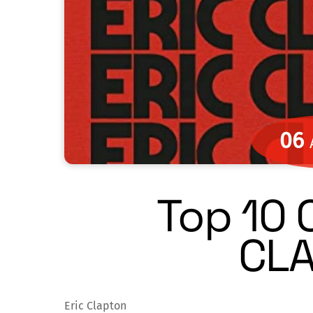
06
Top 10 
CL
Eric Clapton