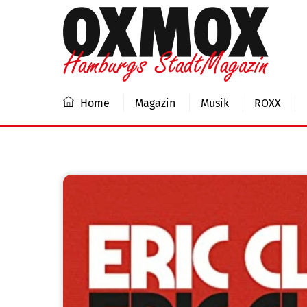
Skip
to
content
Home
Magazin
Musik
ROXX