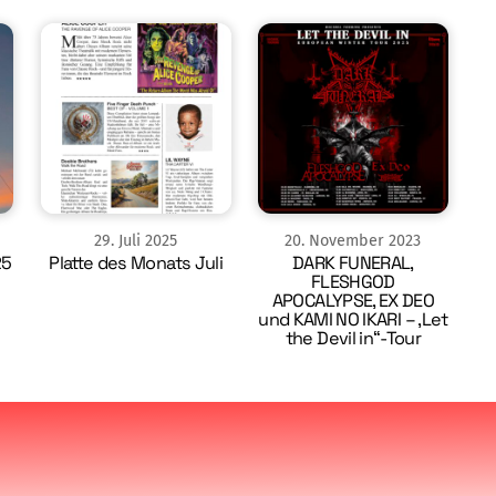
29
.
Juli
2025
20
.
November
2023
25
Platte des Monats Juli
DARK FUNERAL,
FLESHGOD
APOCALYPSE, EX DEO
und KAMI NO IKARI – ‚Let
the Devil in“-Tour