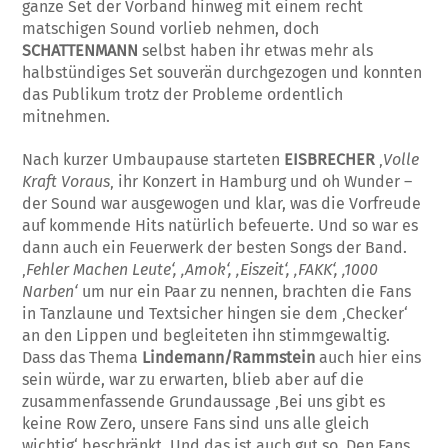
ganze Set der Vorband hinweg mit einem recht
matschigen Sound vorlieb nehmen, doch
SCHATTENMANN
selbst haben ihr etwas mehr als
halbstündiges Set souverän durchgezogen und konnten
das Publikum trotz der Probleme ordentlich
mitnehmen.
Nach kurzer Umbaupause starteten
EISBRECHER
‚
Volle
Kraft Voraus
‚ ihr Konzert in Hamburg und oh Wunder –
der Sound war ausgewogen und klar, was die Vorfreude
auf kommende Hits natürlich befeuerte. Und so war es
dann auch ein Feuerwerk der besten Songs der Band.
‚
Fehler Machen Leute‘, ‚Amok‘, ‚Eiszeit‘, ‚FAKK‘, ‚1000
Narben‘
um nur ein Paar zu nennen, brachten die Fans
in Tanzlaune und Textsicher hingen sie dem ‚Checker‘
an den Lippen und begleiteten ihn stimmgewaltig.
Dass das Thema
Lindemann/Rammstein
auch hier eins
sein würde, war zu erwarten, blieb aber auf die
zusammenfassende Grundaussage ‚Bei uns gibt es
keine Row Zero, unsere Fans sind uns alle gleich
wichtig‘ beschränkt. Und das ist auch gut so. Den Fans