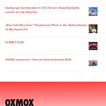
Hamburger Sommerdom im XXL-Format: Diese Highlights
warten auf die Besucher
„New York Slice Club“: Pizzatempel öffnet in den Alsterarkaden
im Big-Apple-Stil
ELBRIOT 2026
OXMOX präsentiert: Hammer Sommerfestival 2026