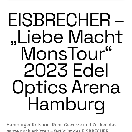
EISBRECHER –
„Liebe Macht
MonsTour“
2023 Edel
Optics Arena
Hamburg
Hamburger Rotspon, Rum, Gewürze und Zucker, das
ganze noch erhitzen – fertig ist der
EISBRECHER
.