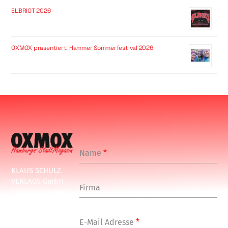
ELBRIOT 2026
OXMOX präsentiert: Hammer Sommerfestival 2026
Name
*
KLAUS SCHULZ
VERLAGS GmbH
Firma
Schulenbeksweg
1
20535 Hamburg
E-Mail Adresse
*