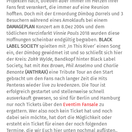
Projekten nach, blieben aber immer im Herzen ihrer
Fans fest verankert, die immer auf eine Reunion
hofften. Doch mit der Ermordung
Dimbag Darrels
und 3
Besuchern während eines Amoklaufs bei einem
DAMAGEPLAN
Konzert am 8.Dez 2004 und dem
tödlichen Herzinfarkt
Vinnie Pauls
2018 wurden diese
Hoffnungen scheinbar endgültig begraben.
BLACK
LABEL SOCIETY
spielten mit ‚In This River‘ einen Song
ein, der
Dimbag
gewidmet ist und so schließt sich hier
der Kreis:
Zakk Wylde
, Bandkopf hinter Black Label
Society, hat mit
Rex Brown
,
Phil Anselmo
und
Charlie
Benante
(ANTHRAX)
eine Tribute Tour an den Start
gebracht um den Fans nach langer Zeit die Hits
Panteras wieder live zu kredenzen. Die Tour ist
erfolgreich gestartet und stellenweise schnell
ausverkauft gewesen, so sind für Berlin und Hamburg
nur noch Tickets über den
Eventim Fansale
zu
ergattern. Wer also noch kein Ticket hat und noch
dabei sein möchte, hat dort die Möglichkeit oder
ersteht ein Ticket für einen der noch folgenden
Termine, die wir Euch hier unten nochmal auflisten..