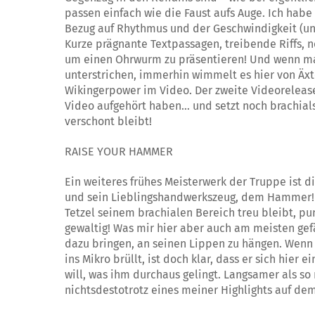
passen einfach wie die Faust aufs Auge. Ich habe
Bezug auf Rhythmus und der Geschwindigkeit (un
Kurze prägnante Textpassagen, treibende Riffs, n
um einen Ohrwurm zu präsentieren! Und wenn man
unterstrichen, immerhin wimmelt es hier von Äx
Wikingerpower im Video. Der zweite Videoreleas
Video aufgehört haben… und setzt noch brachials
verschont bleibt!
RAISE YOUR HAMMER
Ein weiteres frühes Meisterwerk der Truppe ist 
und sein Lieblingshandwerkszeug, dem Hammer! 
Tetzel seinem brachialen Bereich treu bleibt, pu
gewaltig! Was mir hier aber auch am meisten gefä
dazu bringen, an seinen Lippen zu hängen. Wenn e
ins Mikro brüllt, ist doch klar, dass er sich hie
will, was ihm durchaus gelingt. Langsamer als s
nichtsdestotrotz eines meiner Highlights auf de