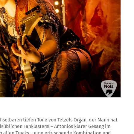
hselbaren tiefen Töne von Tetzels Organ, der Mann hat
süblichen Tanklasters! – Antonios klarer Gesang im
ch allen Tracks – eine erfrischende Kombination und