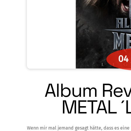
04
Album Rev
METAL ´
Wenn mir mal jemand gesagt hätte, dass es eine