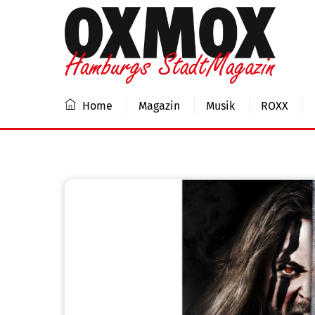
Skip
to
content
Home
Magazin
Musik
ROXX