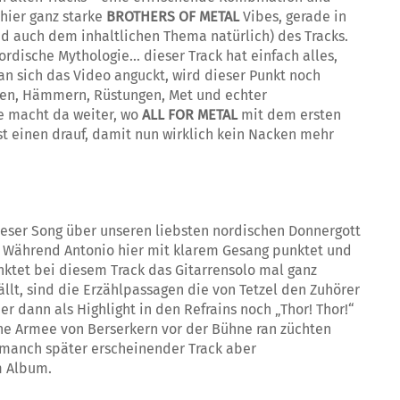
 hier ganz starke
BROTHERS OF METAL
Vibes, gerade in
d auch dem inhaltlichen Thema natürlich) des Tracks.
ordische Mythologie… dieser Track hat einfach alles,
 sich das Video anguckt, wird dieser Punkt noch
ten, Hämmern, Rüstungen, Met und echter
e macht da weiter, wo
ALL FOR METAL
mit dem ersten
t einen drauf, damit nun wirklich kein Nacken mehr
dieser Song über unseren liebsten nordischen Donnergott
Während Antonio hier mit klarem Gesang punktet und
nktet bei diesem Track das Gitarrensolo mal ganz
llt, sind die Erzählpassagen die von Tetzel den Zuhörer
r dann als Highlight in den Refrains noch „Thor! Thor!“
r eine Armee von Berserkern vor der Bühne ran züchten
o manch später erscheinender Track aber
m Album.