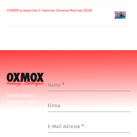
OXMOX präsentiert: Hammer Sommerfestival 2026
Name
*
KLAUS SCHULZ
VERLAGS GmbH
Firma
Schulenbeksweg
1
20535 Hamburg
E-Mail Adresse
*
Tel: +49-(0)-40-