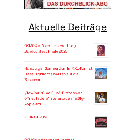
Aktuelle Beiträge
OXMOX präsentiert: Hamburg-
Bandcontest Finale 2026
Hamburger Sommerdom im XXL-Format:
Diese Highlights warten auf die
Besucher
„New York Slice Club“: Pizzatempel
öffnet in den Alsterarkaden im Big-
Apple-Stil
ELBRIOT 2026