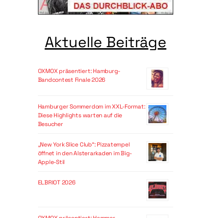
Aktuelle Beiträge
OXMOX präsentiert: Hamburg-
Bandcontest Finale 2026
Hamburger Sommerdom im XXL-Format:
Diese Highlights warten auf die
Besucher
„New York Slice Club“: Pizzatempel
öffnet in den Alsterarkaden im Big-
Apple-Stil
ELBRIOT 2026