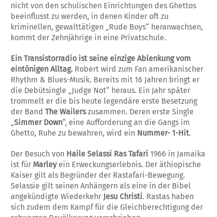
nicht von den schulischen Einrichtungen des Ghettos
beeinflusst zu werden, in denen Kinder oft zu
kriminellen, gewalttätigen „Rude Boys“ heranwachsen,
kommt der Zehnjährige in eine Privatschule.
Ein Transistorradio ist seine einzige Ablenkung vom
eintönigen Alltag.
Robert wird zum Fan amerikanischer
Rhythm & Blues-Musik. Bereits mit 16 Jahren bringt er
die Debütsingle „Judge Not“ heraus. Ein Jahr später
trommelt er die bis heute legendäre erste Besetzung
der Band
The Wailers
zusammen. Deren erste Single
„
Simmer Down
“, eine Aufforderung an die Gangs im
Ghetto, Ruhe zu bewahren, wird ein
Nummer- 1-Hit
.
Der Besuch von
Haile Selassi Ras Tafari
1966 in Jamaika
ist für
Marley
ein Erweckungserlebnis. Der äthiopische
Kaiser gilt als Begründer der Rastafari-Bewegung.
Selassie gilt seinen Anhängern als eine in der Bibel
angekündigte Wiederkehr
Jesu Christi
. Rastas haben
sich zudem dem Kampf für die Gleichberechtigung der