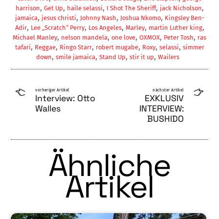
,
,
,
,
,
harrison
Get Up
haile selassi
I Shot The Sheriff
jack Nicholson
,
,
,
,
jamaica
jesus christi
Johnny Nash
Joshua Nkomo
Kingsley Ben-
,
,
,
,
,
Adir
Lee „Scratch“ Perry
Los Angeles
Marley
martin Luther king
,
,
,
,
,
Michael Manley
nelson mandela
one love
OXMOX
Peter Tosh
ras
,
,
,
,
,
,
tafari
Reggae
Ringo Starr
robert mugabe
Roxy
selassi
simmer
,
,
,
,
down
smile jamaica
Stand Up
stir it up
Wailers
vorheriger Artikel
nächster Artikel
Interview: Otto
EXKLUSIV
Walles
INTERVIEW:
BUSHIDO
Ähnliche
Artikel