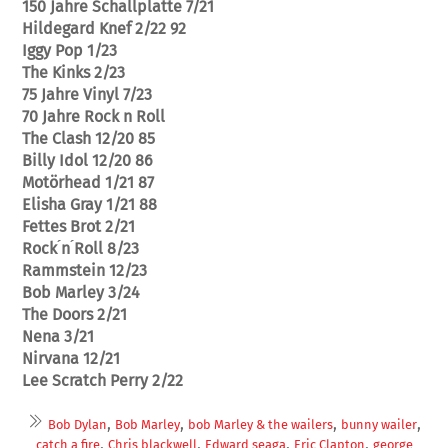
150 Jahre Schallplatte 7/21
Hildegard Knef 2/22 92
Iggy Pop 1/23
The Kinks 2/23
75 Jahre Vinyl 7/23
70 Jahre Rock n Roll
The Clash 12/20 85
Billy Idol 12/20 86
Motörhead 1/21 87
Elisha Gray 1/21 88
Fettes Brot 2/21
Rock ́n ́Roll 8/23
Rammstein 12/23
Bob Marley 3/24
The Doors 2/21
Nena 3/21
Nirvana 12/21
Lee Scratch Perry 2/22
,
,
,
,
Bob Dylan
Bob Marley
bob Marley & the wailers
bunny wailer
,
,
,
,
catch a fire
Chris blackwell
Edward seaga
Eric Clapton
george