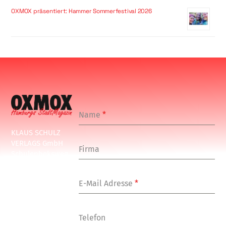
OXMOX präsentiert: Hammer Sommerfestival 2026
Name
*
KLAUS SCHULZ
VERLAGS GmbH
Firma
Schulenbeksweg
1
20535 Hamburg
E-Mail Adresse
*
Tel: +49-(0)-40-
24877-7
Fax: +49-(0)-40-
Telefon