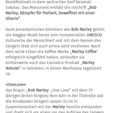
Musikfestivals in dem serbischen Dorf Banatski
Sokolac. Das Monument enthält die Inschrift
„Bob
Marley, Kämpfer für Freiheit, bewaffnet mit einer
Gitarre“
.
Dank jamaikanischen Künstlern wie
Bob Marley
gehört
die Reggae-Musik heute zum immateriellen
UNESCO
Kulturerbe der Menschheit und mit dem Namen des
Sängers lässt sich auch prima Geld verdienen. Nach
dem seine Erben die Kaffee-Marke „
Marley Coffee
“
erfolgreich eingeführt haben, verkaufen sie
mittlerweile auch das Cannabis-Produkt „
Marley
Natural
“ in Gebieten, in denen Marihuana legalisiert
ist.
»OneLove«
Das Biopic „
Bob Marley
: „One Love“ mit dem 37-
jährigen Briten Kingsley Ben-Adir in der Titelrolle soll
die Kinokassen klingeln lassen. Es ist in
Zusammenarbeit mit der
Marley
-Familie entstanden
und dreht sich vor allem um den Aufstieg des Sängers