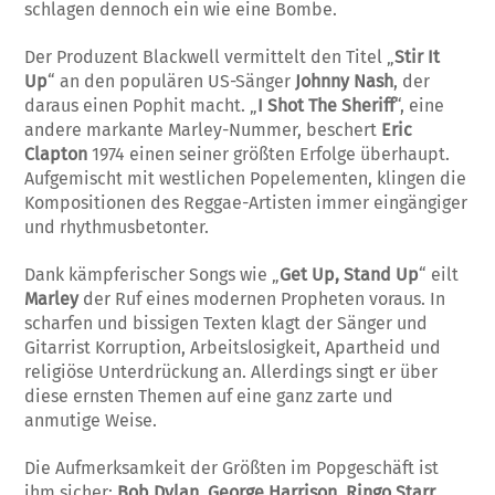
schlagen dennoch ein wie eine Bombe.
Der Produzent Blackwell vermittelt den Titel „
Stir It
Up
“ an den populären US-Sänger
Johnny Nash
, der
daraus einen Pophit macht. „
I Shot The Sheriff
“, eine
andere markante Marley-Nummer, beschert
Eric
Clapton
1974 einen seiner größten Erfolge überhaupt.
Aufgemischt mit westlichen Popelementen, klingen die
Kompositionen des Reggae-Artisten immer eingängiger
und rhythmusbetonter.
Dank kämpferischer Songs wie „
Get Up, Stand Up
“ eilt
Marley
der Ruf eines modernen Propheten voraus. In
scharfen und bissigen Texten klagt der Sänger und
Gitarrist Korruption, Arbeitslosigkeit, Apartheid und
religiöse Unterdrückung an. Allerdings singt er über
diese ernsten Themen auf eine ganz zarte und
anmutige Weise.
Die Aufmerksamkeit der Größten im Popgeschäft ist
ihm sicher:
Bob Dylan
,
George Harrison
,
Ringo Starr