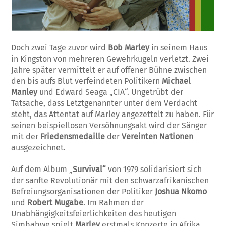
Doch zwei Tage zuvor wird
Bob Marley
in seinem Haus
in Kingston von mehreren Gewehrkugeln verletzt. Zwei
Jahre später vermittelt er auf offener Bühne zwischen
den bis aufs Blut verfeindeten Politikern
Michael
Manley
und Edward Seaga „CIA“. Ungetrübt der
Tatsache, dass Letztgenannter unter dem Verdacht
steht, das Attentat auf Marley angezettelt zu haben. Für
seinen beispiellosen Versöhnungsakt wird der Sänger
mit der
Friedensmedaille
der
Vereinten Nationen
ausgezeichnet.
Auf dem Album „
Survival“
von 1979 solidarisiert sich
der sanfte Revolutionär mit den schwarzafrikanischen
Befreiungsorganisationen der Politiker
Joshua Nkomo
und
Robert Mugabe
. Im Rahmen der
Unabhängigkeitsfeierlichkeiten des heutigen
Simbabwe spielt
Marley
erstmals Konzerte in Afrika.