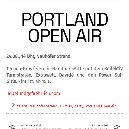
PORTLAND
OPEN AIR
24.08., 14 Uhr, Neuhöfer Strand
Techno-Fans feiern in Hamburg-Mitte mit dem
Kollektiv
Turmstrasse
,
Extrawelt
,
Davidé
und den
Power Suff
Girls
. Eintritt: ab 15 €.
uebelundgefaehrlich.com
,
,
,
,
feiern
Neuhöfer Strand
OXMOX
party
Portland Open Air
vorheriger Artikel
nächster Artikel