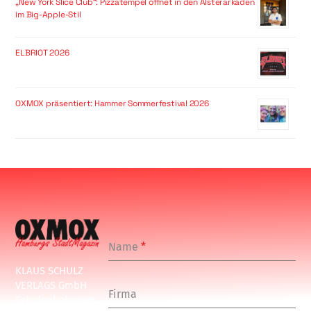
„New York Slice Club“: Pizzatempel öffnet in den Alsterarkaden
im Big-Apple-Stil
ELBRIOT 2026
OXMOX präsentiert: Hammer Sommerfestival 2026
Name
*
KLAUS SCHULZ
VERLAGS GmbH
Firma
Schulenbeksweg