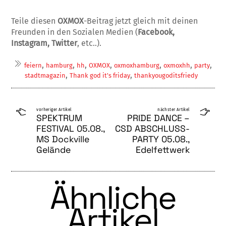
Teile diesen
OXMOX
-Beitrag jetzt gleich mit deinen
Freunden in den Sozialen Medien (
Facebook,
Instagram, Twitter
, etc..).
,
,
,
,
,
,
,
feiern
hamburg
hh
OXMOX
oxmoxhamburg
oxmoxhh
party
,
,
stadtmagazin
Thank god it's friday
thankyougoditsfriedy
vorheriger Artikel
nächster Artikel
SPEKTRUM
PRIDE DANCE –
FESTIVAL 05.08.,
CSD ABSCHLUSS­
MS Dockville
PARTY 05.08.,
Gelände
Edelfettwerk
Ähnliche
Artikel