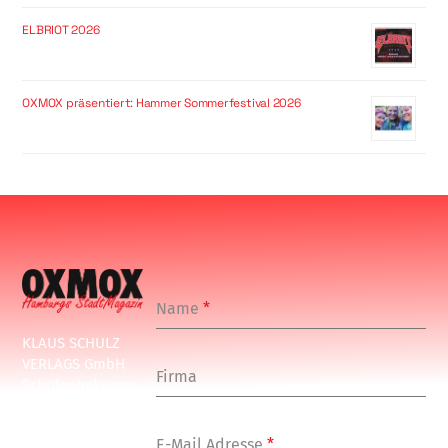
ELBRIOT 2026
OXMOX präsentiert: Hammer Sommerfestival 2026
Name
*
KLAUS SCHULZ
VERLAGS GmbH
Firma
Schulenbeksweg
1
20535 Hamburg
E-Mail Adresse
*