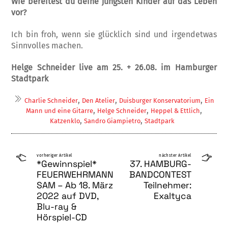
Wie bereitest du deine jüngsten Kinder auf das Leben
vor?
Ich bin froh, wenn sie glücklich sind und irgendetwas
Sinnvolles machen.
Helge Schneider live am 25. + 26.08. im Hamburger
Stadtpark
,
,
,
Charlie Schneider
Den Atelier
Duisburger Konservatorium
Ein
,
,
,
Mann und eine Gitarre
Helge Schneider
Heppel & Ettlich
,
,
Katzenklo
Sandro Giampietro
Stadtpark
vorheriger Artikel
nächster Artikel
*Gewinnspiel*
37. HAMBURG-
FEUERWEHRMANN
BANDCONTEST
SAM – Ab 18. März
Teilnehmer:
2022 auf DVD,
Exaltyca
Blu-ray &
Hörspiel-CD