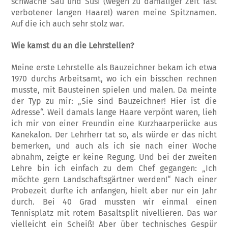
schwache Sau und Susi (wegen zu damaliger Zeit fast
verbotener langen Haare!) waren meine Spitznamen.
Auf die ich auch sehr stolz war.
Wie kamst du an die Lehrstellen?
Meine erste Lehrstelle als Bauzeichner bekam ich etwa
1970 durchs Arbeitsamt, wo ich ein bisschen rechnen
musste, mit Bausteinen spielen und malen. Da meinte
der Typ zu mir: „Sie sind Bauzeichner! Hier ist die
Adresse“. Weil damals lange Haare verpönt waren, lieh
ich mir von einer Freundin eine Kurzhaarperücke aus
Kanekalon. Der Lehrherr tat so, als würde er das nicht
bemerken, und auch als ich sie nach einer Woche
abnahm, zeigte er keine Regung. Und bei der zweiten
Lehre bin ich einfach zu dem Chef gegangen: „Ich
möchte gern Landschaftsgärtner werden!“ Nach einer
Probezeit durfte ich anfangen, hielt aber nur ein Jahr
durch. Bei 40 Grad mussten wir einmal einen
Tennisplatz mit rotem Basaltsplit nivellieren. Das war
vielleicht ein Scheiß! Aber über technisches Gespür