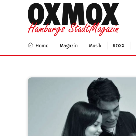
Skip
to
content
Home
Magazin
Musik
ROXX