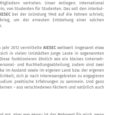
liedern vertreten. Un­ser Anliegen: International
n, von Stu­­denten für Studenten. Das soll den inter­kul­
IESEC
bei der Gründung 1948 auf die Fahnen schrieb;
rieg, um der erneuten Entsteh­ung einer solchen
n.
 Jahr 2012 vermittelte
AIESEC
weltweit insgesamt etwa
 sich in vielen Unistädten junge Leute in sogenannten
Diese funk­tio­nieren ähnlich wie ein kleines Unter­neh­
Personal- und Buchhaltungsabteilung; zudem sind zwei
ktika im Ausland sowie im eigen­en Land bzw. der eigenen
ichkeit, sich je nach Interessengebieten zu engagieren
tu­di­um praktische Erfahrungen zu sammeln. Und ganz
lernen – aus verschiedenen Fächern und natürlich auch
gut, aber was genau ist der Mehr­wert für mich, wenn