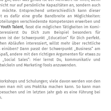
nicht nur auf persönliche Kapazitäten an, sondern auch
n möchte. Entsprechend unterschiedlich kann dieser
t es dafür eine große Bandbreite an Mög­lichkeiten:
Abteilungen verschiedenste Kompetenzen erwerben und
t
Youth Ta­lent
, fasst die möglichen Tätigkeiten im Ko­mi­
e­ressierst Du Dich zum Beispiel besonders für
ann ist der Schwerpunkt „Edu­ca­tion“ für Dich perfekt.
en Abläufen inte­res­siert, willst mehr über rechtliche
s ein­üben? Dann passt der Schwerpunkt „Bu­si­ness“ am
 Spaß, andere mit den richtigen Argumenten für etwas zu
 „Social Sales“: Hier lernst Du, kommunikativ und
entwickeln und Marketing-Tools anzuwenden.
 Workshops und Schulungen; viele davon werden von den
denen man mit uns Praktika machen kann. So kann man
 besuchen und im letzten Jahr gab es eine Führung bei
n.