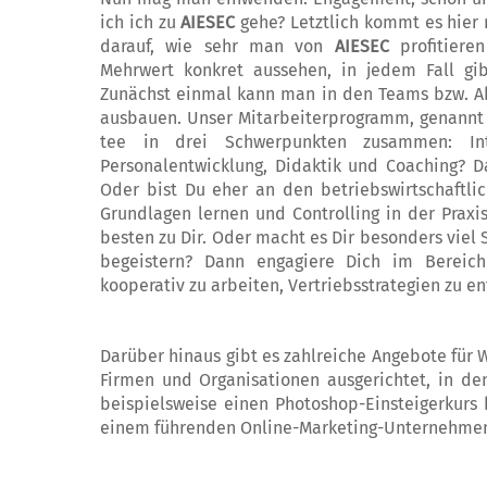
ich ich zu
AIESEC
gehe? Letztlich kommt es hier 
da­rauf, wie sehr man von
AIESEC
profitiere
Mehrwert konkret aussehen, in jedem Fall gib
Zunächst einmal kann man in den Teams bzw. 
ausbauen. Unser Mitarbeiterprogramm, genann
tee in drei Schwerpunkten zusammen: In­t
Personalentwicklung, Didaktik und Coa­ch­ing? D
Oder bist Du eher an den betriebswirtschaftlich
Grund­lagen lernen und Controlling in der Praxi
besten zu Dir. Oder macht es Dir be­sonders viel
begeistern? Dann engagiere Dich im Bereich
kooperativ zu arbeiten, Vertriebsstrategien zu 
Darüber hinaus gibt es zahlreiche Angebote für
Firmen und Organisationen ausgerichtet, in 
beispielsweise ei­nen Photoshop-Einsteigerkurs
einem führenden Online-Marketing-Unternehme