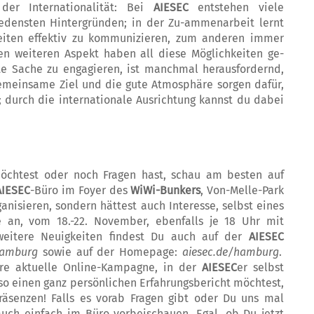
r In­­ternationalität: Bei
AIESEC
entstehen vie­le
edensten Hintergründen; in der Zu-am­­­menarbeit lernt
eiten effektiv zu kom­mu­nizieren, zum anderen immer
nen weiteren Aspekt haben all diese Möglichkeiten ge­
te Sache zu engagieren, ist manchmal her­aus­fordernd,
gemeinsame Ziel und die gu­te Atmosphäre sorgen dafür,
; durch die internationale Ausrichtung kannst du dabei
chtest oder noch Fragen hast, schau am bes­ten auf
AIESEC
-Büro im Foyer des
Wi­Wi-Bunkers
, Von-Melle-Park
­ni­sier­en, sondern hättest auch Interesse, selbst eines
e an, vom 18.-22. November, ebenfalls je 18 Uhr mit
weitere Neuigkeiten findest Du auch auf der
AIESEC
hamburg
sowie auf der Homepage:
aiesec.de/hamburg
.
ere aktuelle Online-Kampagne, in der
AIESEC­
er selbst
o einen ganz persönlichen Er­fahr­ungsbericht möchtest,
äsenzen! Falls es vorab Fragen gibt oder Du uns mal
auch einfach im Büro vorbeischauen. Egal, ob Du jetzt