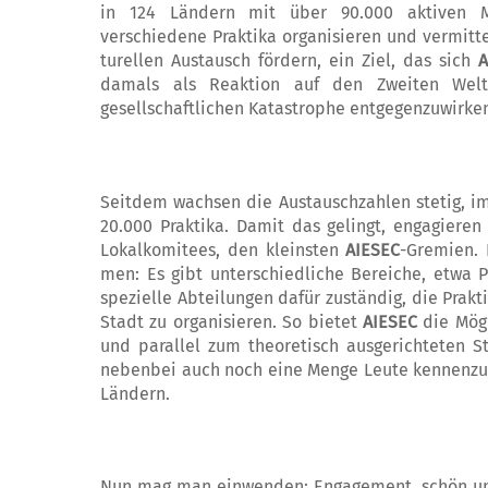
in 124 Ländern mit über 90.000 aktiven Mitg
verschiedene Prak­­tika organisieren und vermittel
turellen Austausch fördern, ein Ziel, das sich
A
damals als Reaktion auf den Zweiten Weltk
gesellschaftlichen Katas­tro­­phe entgegenzuwirke
Seitdem wachsen die Austauschzahlen stetig, im
20.000 Praktika. Damit das gelingt, engagieren
Lokalkomitees, den kleinsten
AIESEC
-Gremien. 
men: Es gibt unterschiedliche Bereiche, etwa 
spezielle Abteilungen dafür zu­stän­dig, die Pra
Stadt zu organisier­en. So bietet
AIESEC
die Mögl
und parallel zum theoretisch ausgerichteten S
nebenbei auch noch eine Menge Leute ken­nenzu
Ländern.
Nun mag man einwenden: Engagement, schön und 