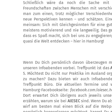
Schließlich wäre da noch die Sache mit de
Freundschaften zwischen Menschen mit ver­­schi
man zum einen, trotz mög­licher Verschiedenh
neue Pers­pek­tiven kennen – und schätzen. Ei­
mein­sam: Sich mit Gleichgesinnten für eine gu
meistens motivierend und nie lang­weilig. Das 
dass es Spaß ma­cht, sich bei uns zu engagieren
quasi die Welt entdecken – hier in Hamburg!
Wenn Du Dich persönlich davon überzeugen mö
unseren Infoabenden vorbei. Treff­punkt ist das
5. Möch­test Du nicht nur Praktika im Ausland orga
zu machen? Dazu bieten wir auch Info­ab­end
Treffpunkt Büro. Die aktuellen Termine und 
Hamburg-Facebook­seite:
facebook.com/aiesec.
Dort erwartet Dich übrigens auch jeweils uns
erzählen, warum sie bei
AIESEC
sind. Wenn Du als
wirf am besten mal einen Blick auf die Webpr
persön­lich kennenlernen möchtest, kannst Du 