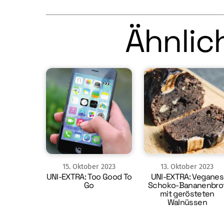
Ähnlich
15
.
Oktober
2023
13
.
Oktober
2023
UNI-EXTRA: Too Good To
UNI-EXTRA: Veganes
Go
Schoko-Bananenbro
mit gerösteten
Walnüssen