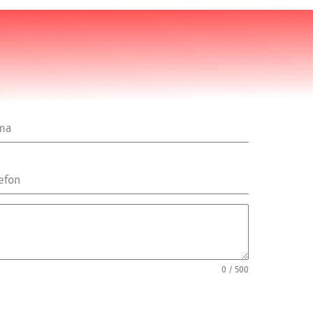
rma
efon
0 / 500