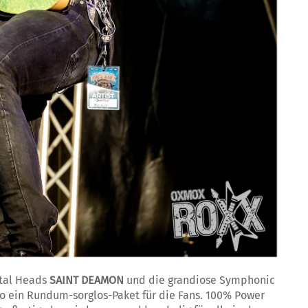
etal Heads
SAINT DEAMON
und die grandiose Symphonic
o ein Rundum-sorglos-Paket für die Fans. 100% Power