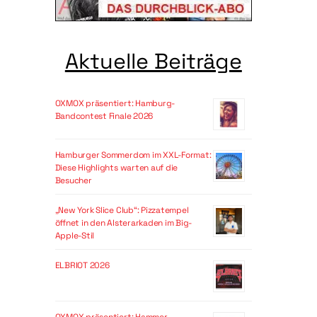
Aktuelle Beiträge
OXMOX präsentiert: Hamburg-
Bandcontest Finale 2026
Hamburger Sommerdom im XXL-Format:
Diese Highlights warten auf die
Besucher
„New York Slice Club“: Pizzatempel
öffnet in den Alsterarkaden im Big-
Apple-Stil
ELBRIOT 2026