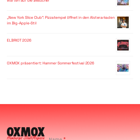
warten auf die Besucher
„New York Slice Club“: Pizzatempel öffnet in den Alsterarkaden
im Big-Apple-Stil
ELBRIOT 2026
OXMOX präsentiert: Hammer Sommerfestival 2026
Name
*