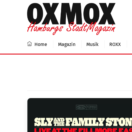
Skip
to
content
Home
Magazin
Musik
ROXX