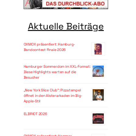
Aktuelle Beiträge
OXMOX präsentiert: Hamburg-
Bandcontest Finale 2026
Hamburger Sommerdom im XXL-Format:
Diese Highlights warten auf die
Besucher
„New York Slice Club“: Pizzatempel
öffnet in den Alsterarkaden im Big-
Apple-Stil
ELBRIOT 2026