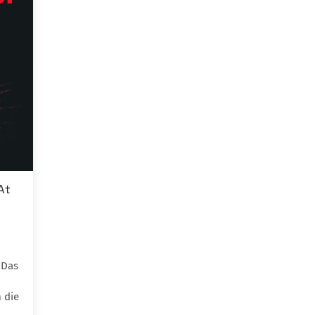
At
 Das
h die