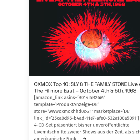
OXMOX Top 10: SLY & THE FAMILY STONE Live 
The Fillmore East – October 4th & 5th, 1968
[amazon_link asins=’B014I5R26M‘
template=’ProduktAnzeige-DE‘
store=’wwwoxmoxhhd0c-21′ marketplace=’DE‘
link_id=’25ca0d96-b4ad-11e7-afe0-532a100a5091′]
4-CD-Set präsentiert bisher unveröffent­lichte
Livemitschnitte zweier Shows aus der Zeit, als sic
amerikanische Funk-…