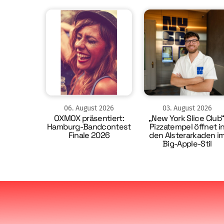
06
.
August
2026
03
.
August
2026
OXMOX präsentiert:
„New York Slice Club“
Hamburg-Bandcontest
Pizzatempel öffnet i
Finale 2026
den Alsterarkaden i
Big-Apple-Stil