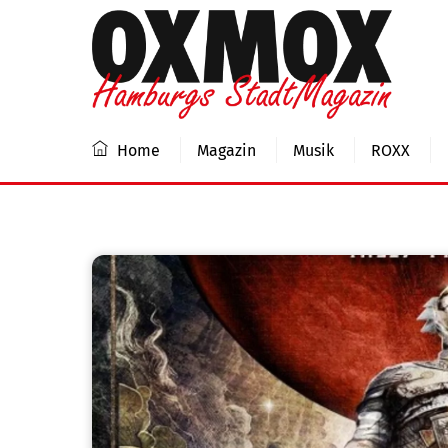
Skip
to
content
Home
Magazin
Musik
ROXX