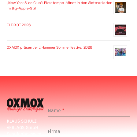
„New York Slice Club“: Pizzatempel öffnet in den Alsterarkaden
im Big-Apple-Stil
ELBRIOT 2026
OXMOX präsentiert: Hammer Sommerfestival 2026
Name
*
KLAUS SCHULZ
VERLAGS GmbH
Firma
Schulenbeksweg