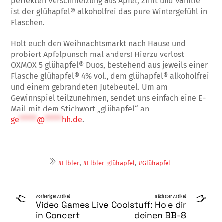
perfekten Verschmelzung aus Apfel, Zimt und Vanille
ist der glühapfel
®
alkoholfrei das pure Wintergefühl in
Flaschen.
Holt euch den Weihnachtsmarkt nach Hause und
probiert Apfelpunsch mal anders! Hierzu verlost
OXMOX 5 glühapfel
®
Duos, bestehend aus jeweils einer
Flasche glühapfel
®
4% vol.
,
dem glühapfel
®
alkoholfrei
und einem gebrandeten Jutebeutel. Um am
Gewinnspiel teilzunehmen, sendet uns einfach eine E-
Mail mit dem Stichwort „glühapfel“ an
ge
*****
@
*****
hh.de
.
,
,
#Elbler
#Elbler_glühapfel
#Glühapfel
vorheriger Artikel
nächster Artikel
Video Games Live
Coolstuff: Hole dir
in Concert
deinen BB-8