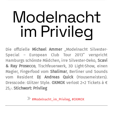
Modelnacht
im Privileg
Die offizielle
Michael Ammer
„Modelnacht Silvester-
Special – European Club Tour 2013“ verspricht
Hamburgs schönste Mäd­chen, irre Silvester-Deko,
Scavi
& Ray Pro­sec­co
, Tischfeuerwerk, 3D Light-Show, einen
Ma­gier, Fingerfood vom
Shalimar
, Berliner und Sounds
vom Resident
DJ Andreas Qui­ck
(Housemeisters).
Dresscode: Glitzer Style.
OXMOX
verlost 2×2 Tickets à €
25,-.
Stich­wort: Privileg
,
#Modelnacht_im_Privileg
#OXMOX