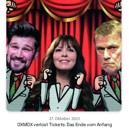
27
.
Oktober
2023
OXMOX verlost Tickets: Das Ende vom Anfang