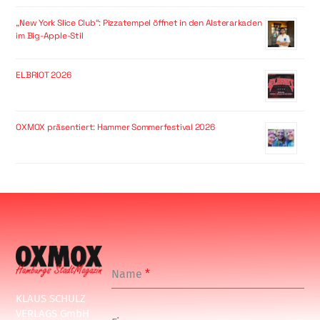
„New York Slice Club“: Pizzatempel öffnet in den Alsterarkaden
im Big-Apple-Stil
ELBRIOT 2026
OXMOX präsentiert: Hammer Sommerfestival 2026
Name
*
KLAUS SCHULZ
VERLAGS GmbH