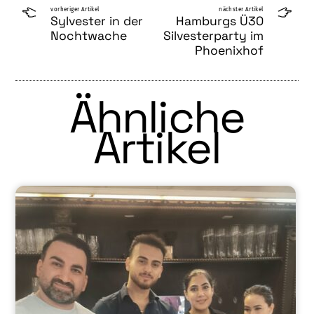
vorheriger Artikel
nächster Artikel
Sylvester in der
Hamburgs Ü30
Nochtwache
Silvesterparty im
Phoenix­hof
Ähnliche
Artikel