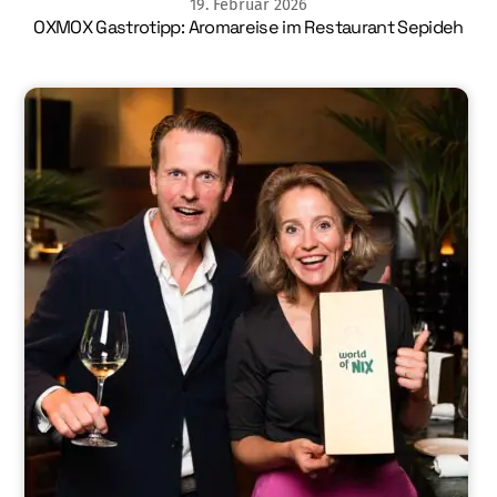
19
.
Februar
2026
OXMOX Gastrotipp: Aromareise im Restaurant Sepideh