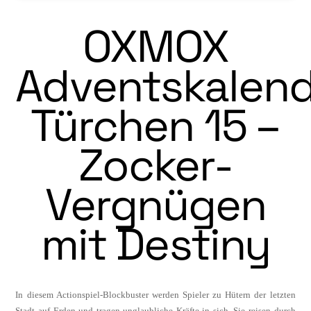
OXMOX
Adventskalend
Türchen 15 –
Zocker-
Vergnügen
mit Destiny
In diesem Actionspiel-Blockbuster werden Spieler zu Hütern der letzten
Stadt auf Erden und tragen unglaubliche Kräfte in sich. Sie reisen durch