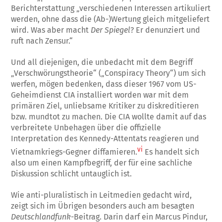
Berichterstattung „verschiedenen Interessen artikuliert
werden, ohne dass die (Ab-)Wertung gleich mitgeliefert
wird. Was aber macht
Der Spiegel
? Er denunziert und
ruft nach Zensur.“
Und all diejenigen, die unbedacht mit dem Begriff
„Verschwörungstheorie“ („Conspiracy Theory“) um sich
werfen, mögen bedenken, dass dieser 1967 vom US-
Geheimdienst CIA installiert worden war mit dem
primären Ziel, unliebsame Kritiker zu diskreditieren
bzw. mundtot zu machen. Die CIA wollte damit auf das
verbreitete Unbehagen über die offizielle
Interpretation des Kennedy-Attentats reagieren und
vi
Vietnamkriegs-Gegner diffamieren.
Es handelt sich
also um einen Kampfbegriff, der für eine sachliche
Diskussion schlicht untauglich ist.
Wie anti-pluralistisch in Leitmedien gedacht wird,
zeigt sich im Übrigen besonders auch am besagten
Deutschlandfunk
-Beitrag. Darin darf ein Marcus Pindur,