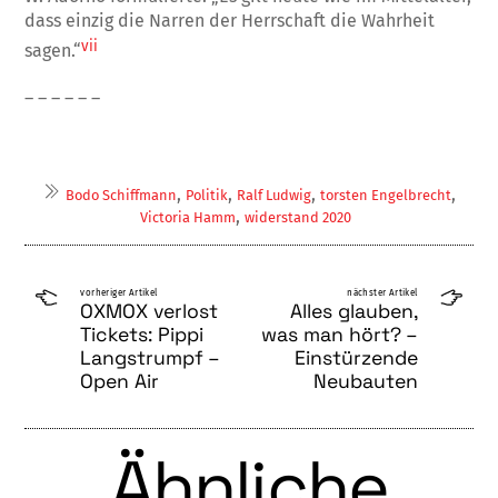
dass einzig die Narren der Herrschaft die Wahrheit
vii
sagen.“
– – – – – –
,
,
,
,
Bodo Schiffmann
Politik
Ralf Ludwig
torsten Engelbrecht
,
Victoria Hamm
widerstand 2020
vorheriger Artikel
nächster Artikel
OXMOX verlost
Alles glauben,
Tickets: Pippi
was man hört? –
Langstrumpf –
Einstürzende
Open Air
Neubauten
Ähnliche