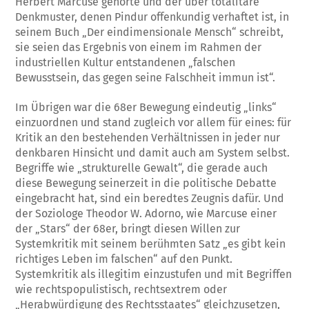
Herbert Marcuse gehörte und der über totalitäre
Denkmuster, denen Pindur offenkundig verhaftet ist, in
seinem Buch „Der eindimensionale Mensch“ schreibt,
sie seien das Ergebnis von einem im Rahmen der
industriellen Kultur entstandenen „falschen
Bewusstsein, das gegen seine Falschheit immun ist“.
Im Übrigen war die 68er Bewegung eindeutig „links“
einzuordnen und stand zugleich vor allem für eines: für
Kritik an den bestehenden Verhältnissen in jeder nur
denkbaren Hinsicht und damit auch am System selbst.
Begriffe wie „strukturelle Gewalt“, die gerade auch
diese Bewegung seinerzeit in die politische Debatte
eingebracht hat, sind ein beredtes Zeugnis dafür. Und
der Soziologe Theodor W. Adorno, wie Marcuse einer
der „Stars“ der 68er, bringt diesen Willen zur
Systemkritik mit seinem berühmten Satz „es gibt kein
richtiges Leben im falschen“ auf den Punkt.
Systemkritik als illegitim einzustufen und mit Begriffen
wie rechtspopulistisch, rechtsextrem oder
„Herabwürdigung des Rechtsstaates“ gleichzusetzen,