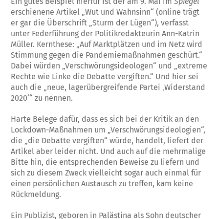
Ein gutes Beispiel hierfür ist der am 9. Mai im
Spiegel
erschienene Artikel „Wut und Wahnsinn“ (online trägt
er gar die Überschrift „Sturm der Lügen“), verfasst
unter Federführung der Politikredakteurin Ann-Katrin
Müller. Kernthese: „Auf Marktplätzen und im Netz wird
Stimmung gegen die Pandemiemaßnahmen geschürt.“
Dabei würden „Verschwörungsideologen“ und „extreme
Rechte wie Linke die Debatte vergiften.“ Und hier sei
auch die „neue, lagerübergreifende Partei ‚Widerstand
2020‘“ zu nennen.
Harte Belege dafür, dass es sich bei der Kritik an den
Lockdown-Maßnahmen um „Verschwörungsideologien“,
die „die Debatte vergiften“ würde, handelt, liefert der
Artikel aber leider nicht. Und auch auf die mehrmalige
Bitte hin, die entsprechenden Beweise zu liefern und
sich zu diesem Zweck vielleicht sogar auch einmal für
einen persönlichen Austausch zu treffen, kam keine
Rückmeldung.
Ein Publizist, geboren in Palästina als Sohn deutscher