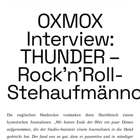
OXMOX
Interview:
THUNDER –
Rock’n’Roll-
Stehaufmänn
Die englischen Hardrocker verdanken ihren Durchbruch einem
hysterischen Journalisten: „
Wir hatten Ende der 80er ein paar Demos
aufgenommen, die der Studio-Assistent einem Journalisten in die Hand
gedrückt hat. Der fand uns so gut, dass er pausenlos und in ständiger