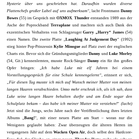
Hysterie über uns geschrieben hat. Daraufhin wurden diverse
Plattenchefs großer Label auf uns aufmerksam“
, lacht Frontmann
Danny
Bowes
(55) im Gespräch mit
OXMOX
.
Thunder
entstanden 1989 aus der
Asche der Poprockband
Terraplane
und machten sich auch Dank des
exzentrischen Verhaltens von Schlagzeuger
Garry
„Harry“ James
(54)
einen Namen. Die zweite Platte „
Laughing At Judgement Day
“ (1992)
stieg hinter Pop-Prinzessin
Kylie Minogue
auf Platz zwei der englischen
Charts ein. Bevor sich die Gründungs­mitglieder
Danny
und
Luke Morley
(54, Git.) kennenlernten, musste Rock-Sänger
Danny
ein für ihn großes
Opfer bringen: „
Ich habe Luke mit elf Jahren bei einem
Vorstellungsgespräch für eine Schule kennen­gelernt“,
erinnert er sich,
„Für diesen Tag musste ich mich auf Wunsch meiner Mutter von meinen
langen Haaren verabschieden. Umso mehr erschrak ich, als ich sah, dass
Luke seine langen Haare behalten durfte und am Ende sogar den
Schulplatz bekam – das habe ich meiner Mutter nie verziehen!
“
(lacht)
Jetzt sind die Jungs, sechs Jahre nach der Veröffentlichung ihres letzten
Albums „
Bang!
“, mit einer neuen Platte am Start – woran nur die
Wenigsten geglaubt haben: Zwar überzeugten die älteren Herren im
vergangenen Jahr auf dem
Wacken Open Air
, doch selbst den Hardcore-