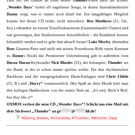
Fans fiel der Glaube an einer neuen
Thunder
-Platte mehr als schwer.
„
Wonder Days
“ liefert elf nagel­neue Songs, in denen Ausnahmeshouter
Danny
zeigt, was er immer noch drauf hat. Ein langjähriges Mitglied
konnte bei dieser CD leider nicht mitwirken:
Ben Matthews
(51, Git.,
Key.) erkrankte an einem Tonsillen­karzinom (Gaumenmandel-Tumor) und
war gezwungen, den Studiosessions fernzubleiben – die Krankheit konnte
behandelt werden und es geht ihm aktuell besser!
Luke Morley
übernahm
Ben
s Gitarren-Parts und stellt mit seinen Powerhouse-Riffs einen Kontrast
zu
Danny
s Vocals dar. Prominente Unterstütz­ung gab es außerdem vom
Duran Duran
-Keyboarder
Nick Rhodes
(52), der be­hauptet,
Thunder
sei
die Band, in der er schon immer spielen wollte. Für den rhyth­mischen
Backbone und die energiegeladenen Drum-Einlagen sind
Chris Childs
(55, B.) und „
Harry“
verantwortlich. Den Spaß an ihrer Musik hört man
den kultigen Hard­rockern von der ersten Note an. „
It’s only Rock’n’Roll,
but they like it!
“
OXMOX verlost die neue CD „Wonder Days“! Schickt uns eine Mail mit
dem Stichwort „Thunder“ an
ge
*****
@
*****
hh.de
!
,
,
,
#Danny_Bowes
#interview
#Thunder
#Wonder_Days