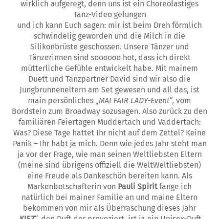
wirklich aufgeregt, denn uns ist ein Choreolastiges
Tanz-Video gelungen
und ich kann Euch sagen: mir ist beim Dreh förmlich
schwindelig geworden und die Milch in die
Silikonbrüste geschossen. Unsere Tänzer und
Tänzerinnen sind soooooo hot, dass ich direkt
mütterliche Gefühle entwickelt habe. Mit mainem
Duett und Tanzpartner David sind wir also die
Jungbrunneneltern am Set gewesen und all das, ist
main persönliches „
MAI FAIR LADY-Event
“, vom
Bordstein zum Broadway sozusagen. Also zurück zu den
familiären Feiertagen Muddertach und Vaddertach:
Was? Diese Tage hattet Ihr nicht auf dem Zettel? Keine
Panik – Ihr habt ja mich. Denn wie jedes Jahr steht man
ja vor der Frage, wie man seinen Weltliebsten Eltern
(meine sind übrigens offiziell die WeltWeltliebsten)
eine Freude als Dankeschön bereiten kann. Als
Markenbotschafterin von
Pauli Spirit
fange ich
natürlich bei mainer Familie an und maine Eltern
bekommen von mir als Überraschung dieses Jahr
„
KIEZ
“, den Duft der provoziert, ist ja ein Unisex-Duft,