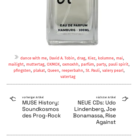
,
,
,
,
,
,
dance with me
David A. Tobin
drag
Kiez
kolumne
mai
,
,
,
,
,
,
,
mailight
muttertag
OXMOX
oxmoxhh
parfüm
party
pauli spirit
,
,
,
,
,
,
pfingsten
plakat
Queen
reeperbahn
St. Pauli
valery pearl
vatertag
vorheriger Artikel
nächster Artikel
MUSE History:
NEUE CDs: Udo
Soundkosmos
Lindenberg, Joe
des Prog-Rock
Bonamassa, Rise
Against