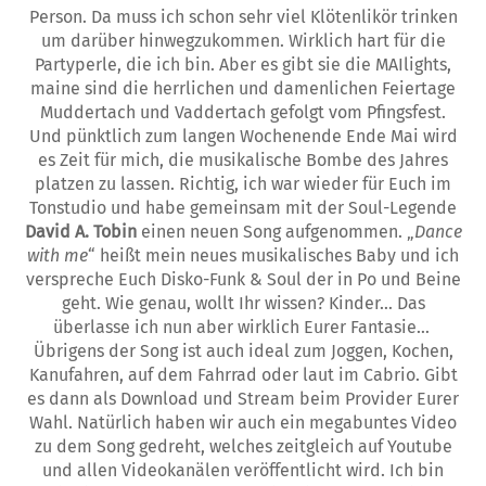
Person. Da muss ich schon sehr viel Klötenlikör trinken
um darüber hinwegzukommen. Wirklich hart für die
Partyperle, die ich bin. Aber es gibt sie die MAIlights,
maine sind die herrlichen und damenlichen Feiertage
Muddertach und Vaddertach gefolgt vom Pfingsfest.
Und pünktlich zum langen Wochenende Ende Mai wird
es Zeit für mich, die musikalische Bombe des Jahres
platzen zu lassen. Richtig, ich war wieder für Euch im
Tonstudio und habe gemeinsam mit der Soul-Legende
David A. Tobin
einen neuen Song aufgenommen. „
Dance
with me
“ heißt mein neues musikalisches Baby und ich
verspreche Euch Disko-Funk & Soul der in Po und Beine
geht. Wie genau, wollt Ihr wissen? Kinder… Das
überlasse ich nun aber wirklich Eurer Fantasie…
Übrigens der Song ist auch ideal zum Joggen, Kochen,
Kanufahren, auf dem Fahrrad oder laut im Cabrio. Gibt
es dann als Download und Stream beim Provider Eurer
Wahl. Natürlich haben wir auch ein megabuntes Video
zu dem Song gedreht, welches zeitgleich auf Youtube
und allen Videokanälen veröffentlicht wird. Ich bin