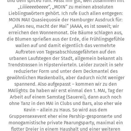
und dem spiced rum. Passt mir gut, weil zusammen mit
„
Liiiieeeebeeee
“, „MOIN“ zu meinen absoluten
Lieblingswörtern gehört. Ich rufe Euch allen entgegen:
MOIN MAI! Quasiequosie der Hamburger Ausdruck für:
„Alles neu, macht der Mai“ JAAAA, es ist soweit; wir
erreichen den Wonnemonat. Die Bäume schlagen aus,
die Blumen sprießen aus der Erde, die Frühlingsgefühle
wallen auf und damit eigentlich das vermehrte
Auftreten von Tagesabschlussgefährten auf den
urbanen Laufstegen der Stadt, allgemein bekannt als
Trendstrassen in Hipstervierteln. Leider zurzeit in sehr
reduzierter Form und unter dem Deckmantel des
gewöhnlichen Maskenballs, aber dadurch nicht weniger
spannend. Also aufgepasst – kommen wir zu den
MAIlights: Da haben wir erst einmal den 1. MAI, Tag der
Arbeit auf einem Samstag (Sauerei), dann auch noch
ohne Tanz in den MAI in Clubs und Bars, also eher wie
Kevin – allein zu Haus. So wird aus dem
Gruppensexevent eher eine Parship-gesponserte und
monogamistische private Paarungsparty, maximal ein
flotter Dreier in einem Haushalt und einer weiteren