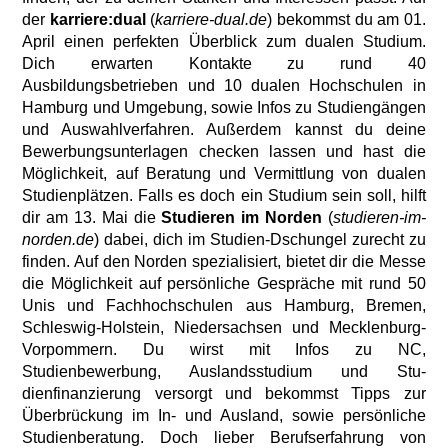
der
karriere:dual
(
karriere-dual.de
)
bekommst du am 0
1.
April
einen perfekten Überblick zum dualen Stu­dium.
Dich erwarten Kontakte zu rund 40
Ausbildungsbetrieben und 10 dualen Hoch­schulen in
Hamburg und Umgebung, sowie Infos zu Studiengängen
und Auswahlverfahr­en. Außerdem kannst du deine
Bewerbungs­unterlagen checken lassen und hast die
Mög­lichkeit, auf Beratung und Vermittlung von dualen
Studienplätzen. Falls es doch ein Stu­dium sein soll,
hilft
dir a
m
13. Mai d
ie
Stu­dieren im Norden
(
studieren-im-
norden.de
)
dabei, dich im Studien-Dschungel zurecht zu
finden. Auf den Norden spezialisiert, bietet dir die Messe
die Möglichkeit auf persönliche Gespräche mit rund 50
Unis und Fachhoch­schulen aus Hamburg, Bremen,
Schleswig-Holstein, Niedersachsen und Mecklenburg-
Vorpommern. Du wirst mit Infos zu NC,
Studienbewerbung, Auslandsstudium und Stu­
dienfinanzierung versorgt und bekommst Tip­ps zur
Überbrückung im In- und Ausland, so­wie persönliche
Studienberatung. Doch lieber
Berufserfahrung von