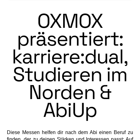
OXMOX
präsentiert:
karriere:dual,
Studieren im
Norden &
AbiUp
Diese Messen helfen dir nach dem Abi einen Beruf zu
finden, der zu deinen Stärken und Interessen passt:
Auf