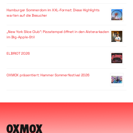
Hamburger Sommerdom im XXL-Format: Diese Highlights
warten auf die Besucher
„New York Slice Club“: Pizzatempel öffnet in den Alsterarkaden
im Big-Apple-Stil
ELBRIOT 2026
OXMOX präsentiert: Hammer Sommerfestival 2026