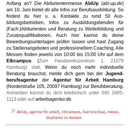
Anfang an?
Die Abituri­entenmesse
AbiUp
(
abi-up.de
)
am
10. Juni
bi
etet dir alle Infos zur Berufsausbildung. So
findest du hier u. a. Kontakte zu rund 50 Aus­
bildungsbetrieben, Infos zu Ausbildungsbe­rufen für
(Fach-)Abiturienten und Beratung zu Weiterbildung und
Zusatzqualifikationen. Auch hier kannst du deine
Bewerbungs­unterlagen prüfen lassen und hast Zugang
zu Stellenangeboten und
professionellem Coa­ching.
Alle
Messen finden jeweils von 10:00 bis 15:00 Uhr auf dem
Elbcampus
(
Zum Handwerkszentrum 1, 21079
Hamburg) statt.
Wenn du noch mehr individuelle
Beratung brauchst, melde dich gern bei der
Jugend­
berufsagentur
der
Agentur für Arbeit Ham­burg
(
Norderstraße 105, 20097 Hamburg) zur Berufsberatung.
Anmelden kannst du dich te­lefonisch unter 040 2485-
1113 oder auf
arbeitsagentur.de
.
,
,
,
,
,
AbiUp
agentur für arbeit
Elbcampus
Karriere:Dual
messe
Studieren im Norden