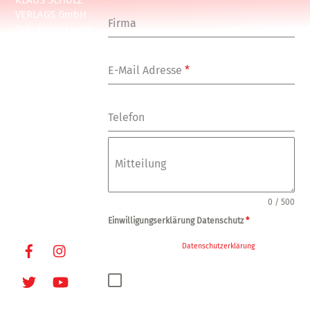
KLAUS SCHULZ
VERLAGS GmbH
Firma
Schulenbeksweg
1
20535 Hamburg
E-Mail Adresse
*
Tel: +49-(0)-40-
24877-7
Fax: +49-(0)-40-
Telefon
249448
E-Mail:
info@oxmoxhh.d
Mitteilung
e
Internet:
www.oxmoxhh.d
0 / 500
e
Einwilligungserklärung Datenschutz
*
Facebook
Instagram
Ja, ich habe die
Datenschutzerklärung
zur
Kenntnis genommen und bin damit
einverstanden, dass die von mir angegebenen
Twitter
Youtube
Daten elektronisch erhoben und gespeichert
werden. Meine Daten werden dabei nur streng
zweckgebunden zur Bearbeitung und
Beantwortung meiner Anfrage genutzt.