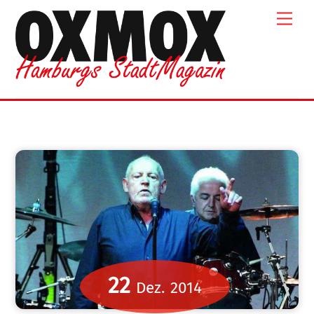
Skip
Men
to
content
22
Dez.
2014