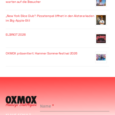
warten auf die Besucher
„New York Slice Club“: Pizzatempel öffnet in den Alsterarkaden
im Big-Apple-Stil
ELBRIOT 2026
OXMOX präsentiert: Hammer Sommerfestival 2026
Name
*