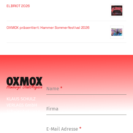
ELBRIOT 2026
OXMOX präsentiert: Hammer Sommerfestival 2026
Name
*
KLAUS SCHULZ
VERLAGS GmbH
Firma
Schulenbeksweg
1
20535 Hamburg
E-Mail Adresse
*