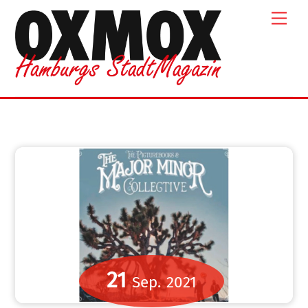
Skip
Men
to
content
21
Sep.
2021