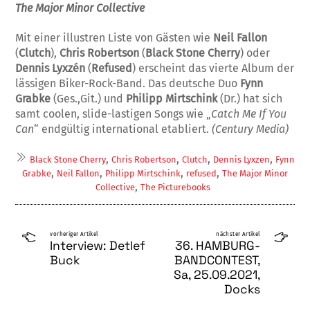
The Major Minor Collective
Mit einer illustren Liste von Gästen wie
Neil Fallon
(
Clutch
),
Chris Robertson
(
Black Stone Cherry
) oder
Dennis Lyxzén
(
Refused
) erscheint das vierte Album der
lässigen Biker-Rock-Band. Das deutsche Duo
Fynn
Grabke
(Ges.,Git.) und
Philipp Mirtschink
(Dr.) hat sich
samt coolen, slide-lastigen Songs wie „
Catch Me If You
Can
“ endgültig international etabliert.
(Century Media)
,
,
,
,
Black Stone Cherry
Chris Robertson
Clutch
Dennis Lyxzen
Fynn
,
,
,
,
Grabke
Neil Fallon
Philipp Mirtschink
refused
The Major Minor
,
Collective
The Picturebooks
vorheriger Artikel
nächster Artikel
Interview: Detlef
36. HAMBURG-
Buck
BANDCONTEST,
Sa, 25.09.2021,
Docks