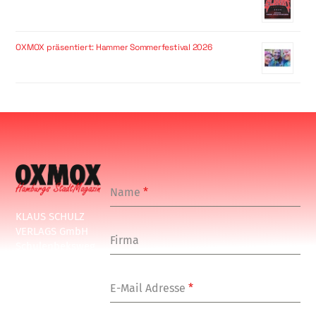
OXMOX präsentiert: Hammer Sommerfestival 2026
Name
*
KLAUS SCHULZ
VERLAGS GmbH
Firma
Schulenbeksweg
1
20535 Hamburg
E-Mail Adresse
*
Tel: +49-(0)-40-