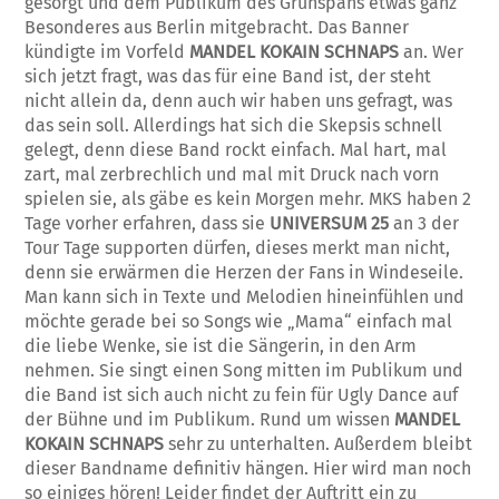
gesorgt und dem Publikum des Grünspans etwas ganz
Besonderes aus Berlin mitgebracht. Das Banner
kündigte im Vorfeld
MANDEL KOKAIN SCHNAPS
an. Wer
sich jetzt fragt, was das für eine Band ist, der steht
nicht allein da, denn auch wir haben uns gefragt, was
das sein soll. Allerdings hat sich die Skepsis schnell
gelegt, denn diese Band rockt einfach. Mal hart, mal
zart, mal zerbrechlich und mal mit Druck nach vorn
spielen sie, als gäbe es kein Morgen mehr. MKS haben 2
Tage vorher erfahren, dass sie
UNIVERSUM 25
an 3 der
Tour Tage supporten dürfen, dieses merkt man nicht,
denn sie erwärmen die Herzen der Fans in Windeseile.
Man kann sich in Texte und Melodien hineinfühlen und
möchte gerade bei so Songs wie „Mama“ einfach mal
die liebe Wenke, sie ist die Sängerin, in den Arm
nehmen. Sie singt einen Song mitten im Publikum und
die Band ist sich auch nicht zu fein für Ugly Dance auf
der Bühne und im Publikum. Rund um wissen
MANDEL
KOKAIN SCHNAPS
sehr zu unterhalten. Außerdem bleibt
dieser Bandname definitiv hängen. Hier wird man noch
so einiges hören! Leider findet der Auftritt ein zu