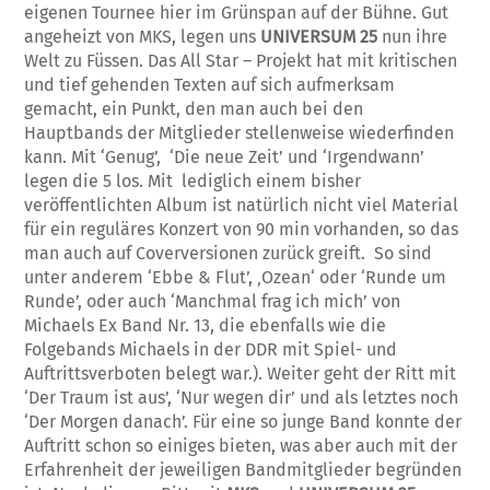
eigenen Tournee hier im Grünspan auf der Bühne. Gut
angeheizt von MKS, legen uns
UNIVERSUM 25
nun ihre
Welt zu Füssen. Das All Star – Projekt hat mit kritischen
und tief gehenden Texten auf sich aufmerksam
gemacht, ein Punkt, den man auch bei den
Hauptbands der Mitglieder stellenweise wiederfinden
kann. Mit ‘Genug’, ‘Die neue Zeit’ und ‘Irgendwann’
legen die 5 los. Mit lediglich einem bisher
veröffentlichten Album ist natürlich nicht viel Material
für ein reguläres Konzert von 90 min vorhanden, so das
man auch auf Coverversionen zurück greift. So sind
unter anderem ‘Ebbe & Flut’, ‚Ozean‘ oder ‘Runde um
Runde’, oder auch ‘Manchmal frag ich mich’ von
Michaels Ex Band Nr. 13, die ebenfalls wie die
Folgebands Michaels in der DDR mit Spiel- und
Auftrittsverboten belegt war.). Weiter geht der Ritt mit
‘Der Traum ist aus’, ‘Nur wegen dir’ und als letztes noch
‘Der Morgen danach’. Für eine so junge Band konnte der
Auftritt schon so einiges bieten, was aber auch mit der
Erfahrenheit der jeweiligen Bandmitglieder begründen