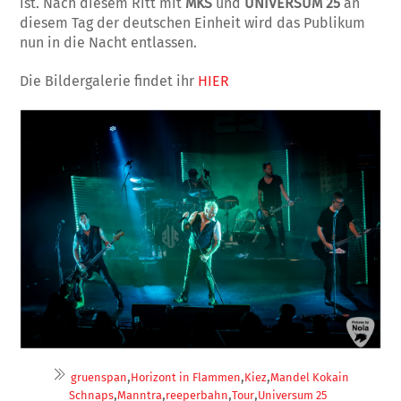
ist. Nach diesem Ritt mit
MKS
und
UNIVERSUM 25
an
diesem Tag der deutschen Einheit wird das Publikum
nun in die Nacht entlassen.
Die Bildergalerie findet ihr
HIER
,
,
,
gruenspan
Horizont in Flammen
Kiez
Mandel Kokain
,
,
,
,
Schnaps
Manntra
reeperbahn
Tour
Universum 25