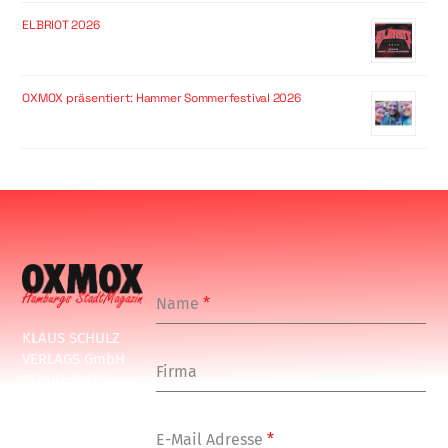
ELBRIOT 2026
OXMOX präsentiert: Hammer Sommerfestival 2026
Name
*
KLAUS SCHULZ
VERLAGS GmbH
Firma
Schulenbeksweg
1
20535 Hamburg
E-Mail Adresse
*