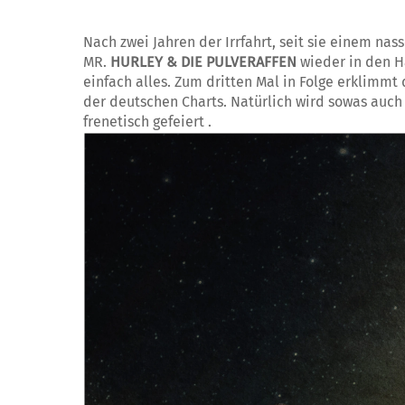
Nach zwei Jahren der Irrfahrt, seit sie einem n
MR.
HURLEY & DIE PULVERAFFEN
wieder in den Ha
einfach alles. Zum dritten Mal in Folge erklimmt 
der deutschen Charts. Natürlich wird sowas auch 
frenetisch gefeiert .