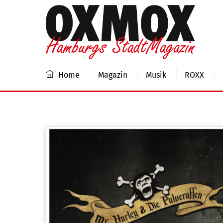
Skip
to
content
Home
Magazin
Musik
ROXX