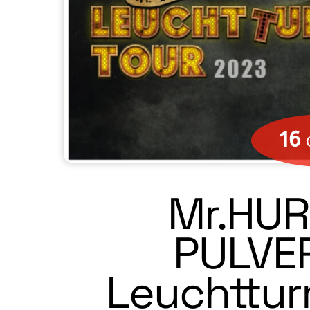
16
Mr.HUR
PULVE
Leuchttur