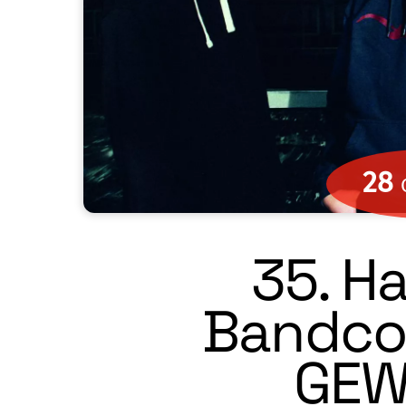
28
35. H
Bandcon
GEW