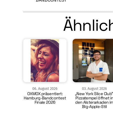
BANDCONTEST
Ähnlich
06
.
August
2026
03
.
August
2026
OXMOX präsentiert:
„New York Slice Club“
Hamburg-Bandcontest
Pizzatempel öffnet i
Finale 2026
den Alsterarkaden i
Big-Apple-Stil