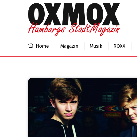
Skip
to
content
Home
Magazin
Musik
ROXX