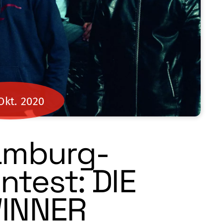
Okt.
2020
amburg-
test: DIE
INNER