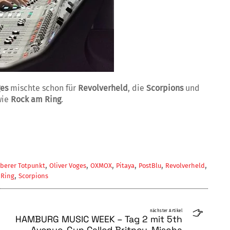
ges
mischte schon für
Revolverheld
, die
Scorpions
und
wie
Rock am Ring
.
,
,
,
,
,
,
berer Totpunkt
Oliver Voges
OXMOX
Pitaya
PostBlu
Revolverheld
,
 Ring
Scorpions
nächster Artikel
HAMBURG MUSIC WEEK – Tag 2 mit 5th