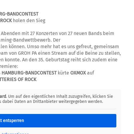
URG-BANDCONTEST
 ROCK
holen den Sieg
r Abenden mit 27 Konzerten von 27 neuen Bands beim
eaming-Bandwettbewerb. Der
allen können. Umso mehr hat es uns gefreut, gemeinsam
eam von GROH PA einen Stream auf die Beine zu stellen,
en konnte. An den 35. Geburtstag reiht sich zudem eine
remiere:
s
HAMBURG-BANDCONTEST
kürte
OXMOX
auf
TTERIES OF ROCK
ard
. Um auf den eigentlichen Inhalt zuzugreifen, klicken Sie
ss dabei Daten an Drittanbieter weitergegeben werden.
lt entsperren