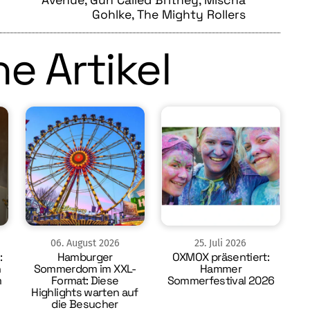
Avenue, Gun Called Britney, Mischa
Gohlke, The Mighty Rollers
e Artikel
06
.
August
2026
25
.
Juli
2026
:
Hamburger
OXMOX präsentiert:
n
Sommerdom im XXL-
Hammer
m
Format: Diese
Sommerfestival 2026
Highlights warten auf
die Besucher