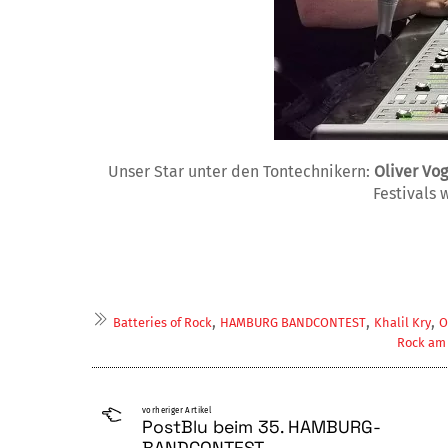
Unser Star unter den Tontechnikern:
Oliver Vo
Festivals 
,
,
,
Batteries of Rock
HAMBURG BANDCONTEST
Khalil Kry
O
Rock am
vorheriger Artikel
PostBlu beim 35. HAMBURG-