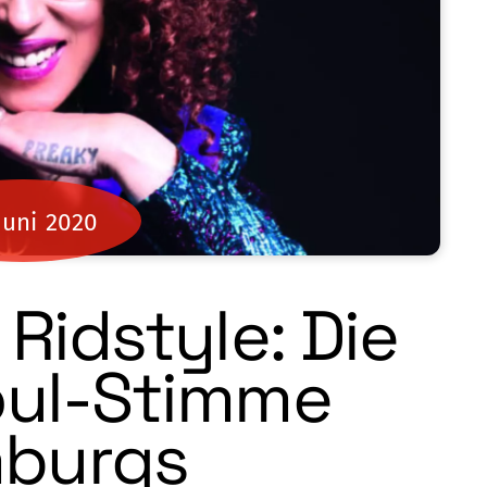
Juni
2020
 Ridstyle: Die
oul-Stimme
burgs