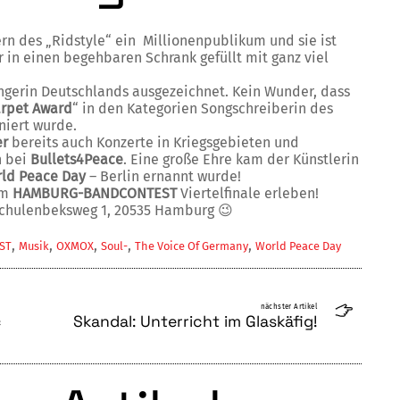
ern des „Ridstyle“ ein Millionenpublikum und sie ist
r in einen begehbaren Schrank gefüllt mit ganz viel
ngerin Deutschlands ausgezeichnet. Kein Wunder, dass
rpet Award
“ in den Kategorien Songschreiberin des
niert wurde.
er
bereits auch Konzerte in Kriegsgebieten und
n bei
Bullets4Peace
. Eine große Ehre kam der Künstlerin
ld Peace Day
– Berlin ernannt wurde!
im
HAMBURG-BANDCONTEST
Viertelfinale erleben!
chulenbeksweg 1, 20535 Hamburg 😉
,
,
,
,
,
ST
Musik
OXMOX
Soul-
The Voice Of Germany
World Peace Day
nächster Artikel
c
Skandal: Unterricht im Glaskäfig!