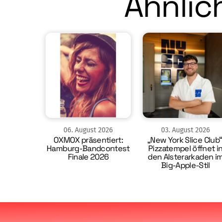
Ähnlich
06
.
August
2026
03
.
August
2026
OXMOX präsentiert:
„New York Slice Club“
Hamburg-Bandcontest
Pizzatempel öffnet i
Finale 2026
den Alsterarkaden i
Big-Apple-Stil