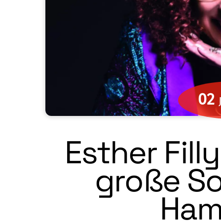
02
Esther Filly
große S
Ham