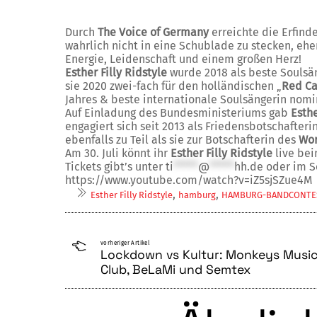
Durch
The Voice of Germany
erreichte die Erfind
wahrlich nicht in eine Schublade zu stecken, ehe
Energie, Leidenschaft und einem großen Herz!
Esther Filly Ridstyle
wurde 2018 als beste Soulsä
sie 2020 zwei-fach für den holländischen „
Red Ca
Jahres & beste internationale Soulsängerin nomi
Auf Einladung des Bundesministeriums gab
Esth
engagiert sich seit 2013 als Friedensbotschafteri
ebenfalls zu Teil als sie zur Botschafterin des
Wor
Am 30. Juli könnt ihr
Esther Filly Ridstyle
live be
Tickets gibt’s unter
ti
*****
@
*****
hh.de
oder im S
https://www.youtube.com/watch?v=iZ5sjSZue4M
,
,
Esther Filly Ridstyle
hamburg
HAMBURG-BANDCONTE
vorheriger Artikel
Lockdown vs Kultur: Monkeys Musi
Club, BeLaMi und Semtex