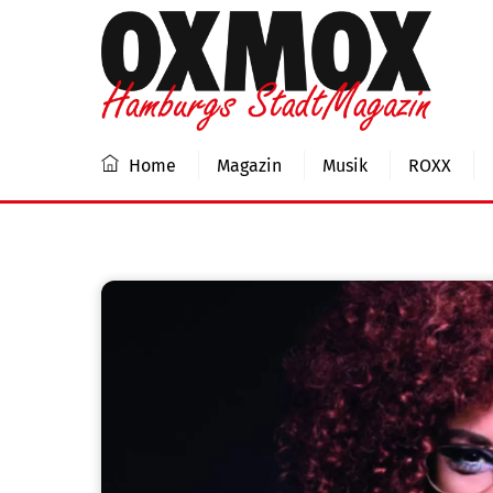
Skip
to
content
Home
Magazin
Musik
ROXX