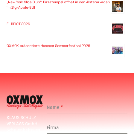
„New York Slice Club“: Pizzatempel öffnet in den Alsterarkaden
im Big-Apple-Stil
ELBRIOT 2026
OXMOX präsentiert: Hammer Sommerfestival 2026
Name
*
KLAUS SCHULZ
VERLAGS GmbH
Firma
Schulenbeksweg